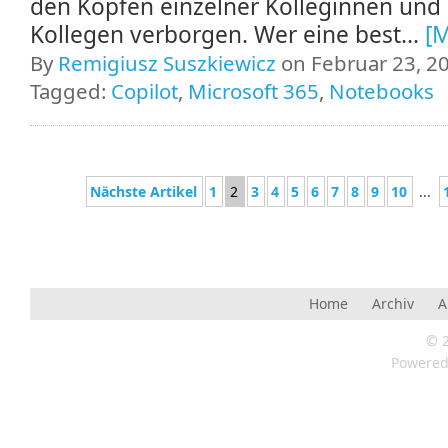
den Köpfen einzelner Kolleginnen und
Kollegen verborgen. Wer eine best...
[
By
Remigiusz Suszkiewicz
on Februar 23, 20
Tagged:
Copilot
,
Microsoft 365
,
Notebooks
Nächste Artikel
1
2
3
4
5
6
7
8
9
10
...
Home
Archiv
A
© 
Powere