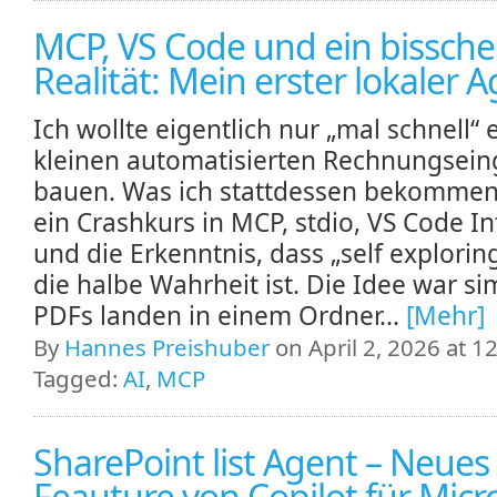
MCP, VS Code und ein bissch
Realität: Mein erster lokaler 
Ich wollte eigentlich nur „mal schnell“ 
kleinen automatisierten Rechnungsei
bauen. Was ich stattdessen bekommen
ein Crashkurs in MCP, stdio, VS Code I
und die Erkenntnis, dass „self explorin
die halbe Wahrheit ist. Die Idee war si
PDFs landen in einem Ordner...
[Mehr]
By
Hannes Preishuber
on April 2, 2026 at 1
Tagged:
AI
,
MCP
SharePoint list Agent – Neues
Feauture von Copilot für Micr