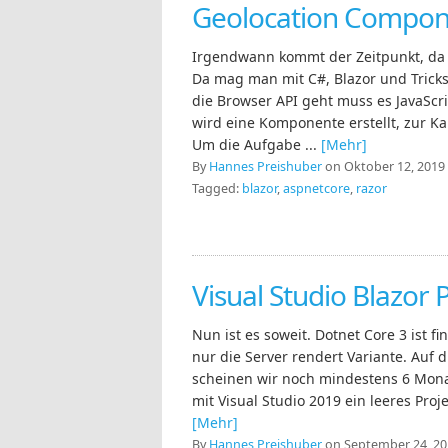
Geolocation Compone
Irgendwann kommt der Zeitpunkt, da g
Da mag man mit C#, Blazor und Trick
die Browser API geht muss es JavaScri
wird eine Komponente erstellt, zur K
Um die Aufgabe ...
[Mehr]
By
Hannes Preishuber
on Oktober 12, 2019 
Tagged:
blazor
,
aspnetcore
,
razor
Visual Studio Blazor 
Nun ist es soweit. Dotnet Core 3 ist f
nur die Server rendert Variante. Auf
scheinen wir noch mindestens 6 Mon
mit Visual Studio 2019 ein leeres Proje
[Mehr]
By
Hannes Preishuber
on September 24, 201