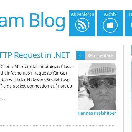
am Blog
Abonnieren
Archiv
F
TTP Request in .NET
0
Kommentare
lient. Mit der gleichnamigen Klasse
 einfache REST Requests für GET,
bei wird der Netzwerk Socket Layer
f eine Socket Connection auf Port 80
:33
Hannes Preishuber