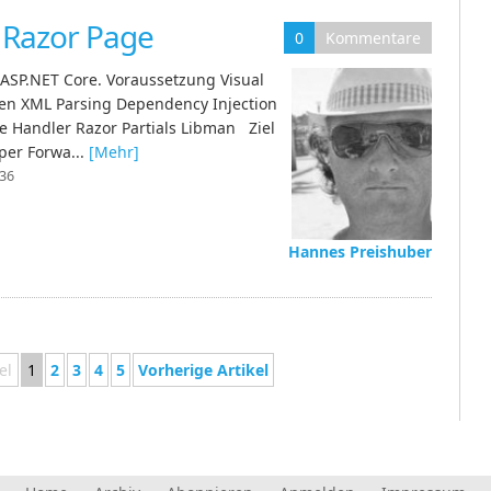
 Razor Page
0
Kommentare
ASP.NET Core. Voraussetzung Visual
rnen XML Parsing Dependency Injection
ge Handler Razor Partials Libman Ziel
per Forwa...
[Mehr]
:36
Hannes Preishuber
el
1
2
3
4
5
Vorherige Artikel