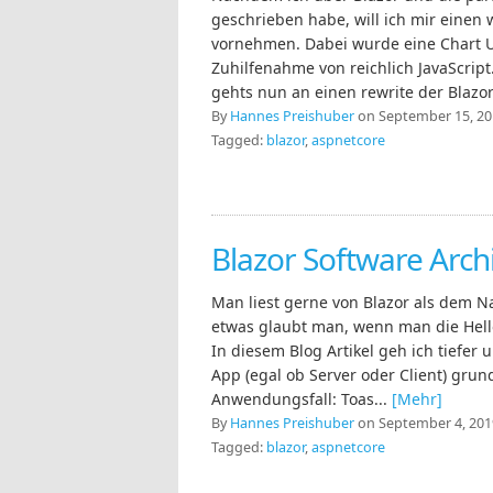
geschrieben habe, will ich mir einen 
vornehmen. Dabei wurde eine Chart UI
Zuhilfenahme von reichlich JavaScri
gehts nun an einen rewrite der Blaz
By
Hannes Preishuber
on September 15, 201
Tagged:
blazor
,
aspnetcore
Blazor Software Arch
Man liest gerne von Blazor als dem 
etwas glaubt man, wenn man die Hello
In diesem Blog Artikel geh ich tiefer
App (egal ob Server oder Client) grund
Anwendungsfall: Toas...
[Mehr]
By
Hannes Preishuber
on September 4, 2019
Tagged:
blazor
,
aspnetcore