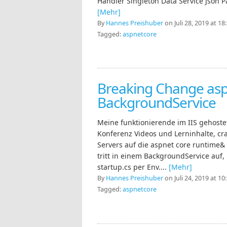
Handler Singleton Data Service Json Pa
[Mehr]
By
Hannes Preishuber
on Juli 28, 2019 at 18
Tagged:
aspnetcore
Breaking Change asp
BackgroundService
Meine funktionierende im IIS gehoste
Konferenz Videos und Lerninhalte, c
Servers auf die aspnet core runtime&
tritt in einem BackgroundService auf, 
startup.cs per Env....
[Mehr]
By
Hannes Preishuber
on Juli 24, 2019 at 10
Tagged:
aspnetcore