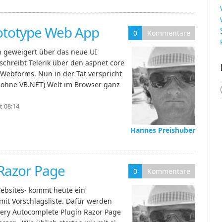
ototype Web App
0
Kommentare
n geweigert über das neue UI
chreibt Telerik über den aspnet core
Webforms. Nun in der Tat verspricht
er ohne VB.NET) Welt im Browser ganz
t 08:14
Hannes Preishuber
Razor Page
0
Kommentare
Websites- kommt heute ein
it Vorschlagsliste. Dafür werden
uery Autocomplete Plugin Razor Page