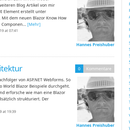
weiteren Blog Artikel von mir
 Element erstellt unter
pt. Mit dem neuen Blazor Know How
or Componen...
[Mehr]
9 at 07:41
Hannes Preishuber
itektur
0
Kommentare
Nachfolger von ASP.NET Webforms. So
 World Blazor Beispiele durchgeht.
 und erforsche wie man eine Blazor
sätzlich strukturiert. Der
 at 19:39
Hannes Preishuber