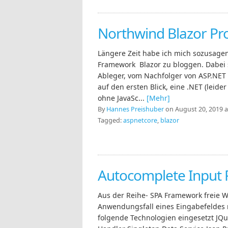
Northwind Blazor Pr
Längere Zeit habe ich mich sozusage
Framework Blazor zu bloggen. Dabei s
Ableger, vom Nachfolger von ASP.NET 
auf den ersten Blick, eine .NET (leid
ohne JavaSc...
[Mehr]
By
Hannes Preishuber
on August 20, 2019 a
Tagged:
aspnetcore
,
blazor
Autocomplete Input 
Aus der Reihe- SPA Framework freie 
Anwendungsfall eines Eingabefeldes m
folgende Technologien eingesetzt JQ