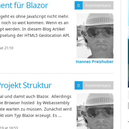
nt für Blazor
0
Kommentare
eht es ohne JavaScript nicht mehr.
s noch so weit kommen. Wenn es an
pt werden. In diesem Blog Artikel
apselung der HTML5 Geolocation API.
at 21:10
Hannes Preishuber
Projekt Struktur
0
Kommentare
inal und damit auch Blazor. Allerdings
 die Browser hosted by Webassembly
ate warten zu müssen. Zunächst wird
kt vom Typ Blazor erzeugt. Es ...
9 at 16:53