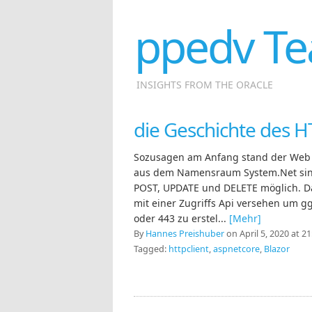
ppedv Te
INSIGHTS FROM THE ORACLE
die Geschichte des H
Sozusagen am Anfang stand der Web C
aus dem Namensraum System.Net sind
POST, UPDATE und DELETE möglich. Da
mit einer Zugriffs Api versehen um gg
oder 443 zu erstel...
[Mehr]
By
Hannes Preishuber
on April 5, 2020 at 21
Tagged:
httpclient
,
aspnetcore
,
Blazor