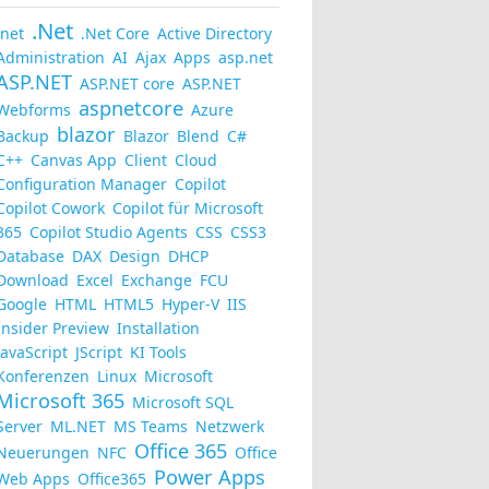
.Net
.net
.Net Core
Active Directory
Administration
AI
Ajax
Apps
asp.net
ASP.NET
ASP.NET core
ASP.NET
aspnetcore
Webforms
Azure
blazor
Backup
Blazor
Blend
C#
C++
Canvas App
Client
Cloud
Configuration Manager
Copilot
Copilot Cowork
Copilot für Microsoft
365
Copilot Studio Agents
CSS
CSS3
Database
DAX
Design
DHCP
Download
Excel
Exchange
FCU
Google
HTML
HTML5
Hyper-V
IIS
Insider Preview
Installation
JavaScript
JScript
KI Tools
Konferenzen
Linux
Microsoft
Microsoft 365
Microsoft SQL
Server
ML.NET
MS Teams
Netzwerk
Office 365
Neuerungen
NFC
Office
Power Apps
Web Apps
Office365