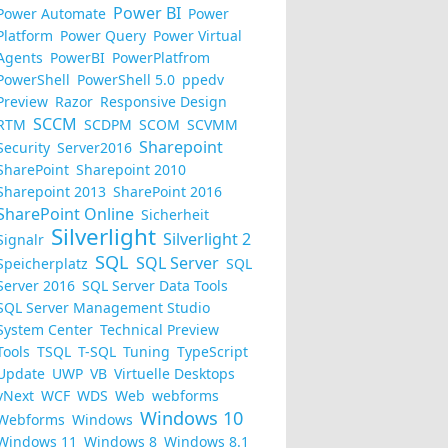
Power BI
Power Automate
Power
Platform
Power Query
Power Virtual
Agents
PowerBI
PowerPlatfrom
PowerShell
PowerShell 5.0
ppedv
Preview
Razor
Responsive Design
SCCM
RTM
SCDPM
SCOM
SCVMM
Sharepoint
Security
Server2016
SharePoint
Sharepoint 2010
Sharepoint 2013
SharePoint 2016
SharePoint Online
Sicherheit
Silverlight
Silverlight 2
Signalr
SQL
SQL Server
Speicherplatz
SQL
Server 2016
SQL Server Data Tools
SQL Server Management Studio
System Center
Technical Preview
Tools
TSQL
T-SQL
Tuning
TypeScript
Update
UWP
VB
Virtuelle Desktops
vNext
WCF
WDS
Web
webforms
Windows 10
Webforms
Windows
Windows 11
Windows 8
Windows 8.1