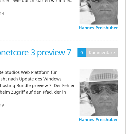
rser Wie üblich starten wir mit ei...
:14
Hannes Preishuber
netcore 3 preview 7
0
Kommentare
te Studios Web Plattform für
rasht nach Update des Windows
 hosting Bundle preview 7. Der Fehler
beim Zugriff auf den Pfad, der in
:19
Hannes Preishuber