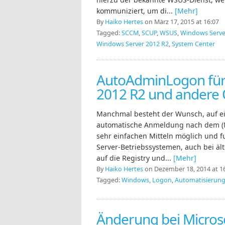
kommuniziert, um di...
[Mehr]
By
Haiko Hertes
on März 17, 2015 at 16:07
Tagged:
SCCM
,
SCUP
,
WSUS
,
Windows Serve
Windows Server 2012 R2
,
System Center
AutoAdminLogon für
2012 R2 und andere
Manchmal besteht der Wunsch, auf 
automatische Anmeldung nach dem (Ne
sehr einfachen Mitteln möglich und fu
Server-Betriebssystemen, auch bei ält
auf die Registry und...
[Mehr]
By
Haiko Hertes
on Dezember 18, 2014 at 1
Tagged:
Windows
,
Logon
,
Automatisierun
Änderung bei Microso