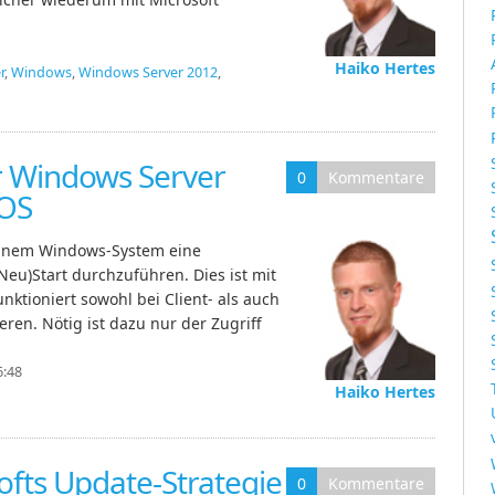
Haiko Hertes
r
,
Windows
,
Windows Server 2012
,
 Windows Server
0
Kommentare
 OS
einem Windows-System eine
u)Start durchzuführen. Dies ist mit
nktioniert sowohl bei Client- als auch
eren. Nötig ist dazu nur der Zugriff
6:48
Haiko Hertes
g
fts Update-Strategie
0
Kommentare