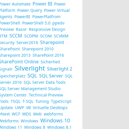
Power BI
Power Automate
Power
Platform
Power Query
Power Virtual
Agents
PowerBI
PowerPlatfrom
PowerShell
PowerShell 5.0
ppedv
Preview
Razor
Responsive Design
SCCM
RTM
SCDPM
SCOM
SCVMM
Sharepoint
Security
Server2016
SharePoint
Sharepoint 2010
Sharepoint 2013
SharePoint 2016
SharePoint Online
Sicherheit
Silverlight
Silverlight 2
Signalr
SQL
SQL Server
Speicherplatz
SQL
Server 2016
SQL Server Data Tools
SQL Server Management Studio
System Center
Technical Preview
Tools
TSQL
T-SQL
Tuning
TypeScript
Update
UWP
VB
Virtuelle Desktops
vNext
WCF
WDS
Web
webforms
Windows 10
Webforms
Windows
Windows 11
Windows 8
Windows 8.1