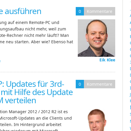
e ausführen
0
Kommentare
zung auf einem Remote-PC und
ndungsaufbau nicht mehr, weil zum
ote-Rechner nicht mehr läuft!? Man
ne neu starten. Aber wie? Ebenso hat
Eik Klee
e
 Updates für 3rd-
0
Kommentare
it Hilfe des Update
 verteilen
tion Manager 2012 / 2012 R2 ist es
icrosoft-Updates an die Clients und
teilen. Im Hintergrund arbeitet
lcher wiederum mit Microsoft