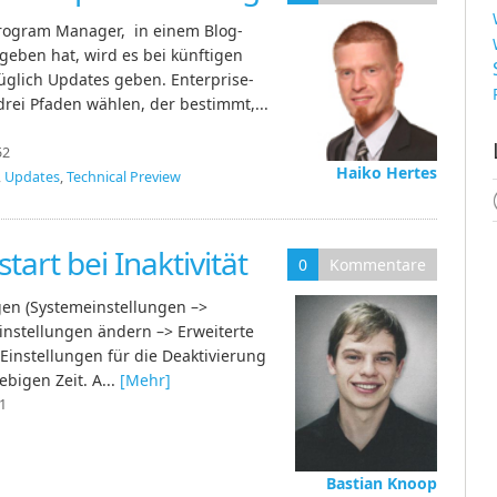
Program Manager, in einem Blog-
geben hat, wird es bei künftigen
glich Updates geben. Enterprise-
ei Pfaden wählen, der bestimmt,...
52
Haiko Hertes
,
Updates
,
Technical Preview
art bei Inaktivität
0
Kommentare
gen (Systemeinstellungen –>
instellungen ändern –> Erweiterte
Einstellungen für die Deaktivierung
bigen Zeit. A...
[Mehr]
1
Bastian Knoop