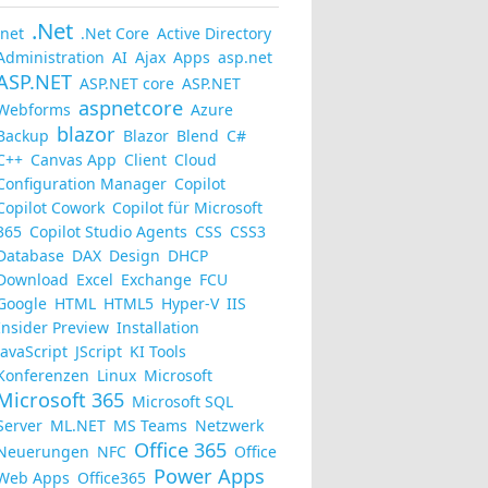
.Net
.net
.Net Core
Active Directory
Administration
AI
Ajax
Apps
asp.net
ASP.NET
ASP.NET core
ASP.NET
aspnetcore
Webforms
Azure
blazor
Backup
Blazor
Blend
C#
C++
Canvas App
Client
Cloud
Configuration Manager
Copilot
Copilot Cowork
Copilot für Microsoft
365
Copilot Studio Agents
CSS
CSS3
Database
DAX
Design
DHCP
Download
Excel
Exchange
FCU
Google
HTML
HTML5
Hyper-V
IIS
Insider Preview
Installation
JavaScript
JScript
KI Tools
Konferenzen
Linux
Microsoft
Microsoft 365
Microsoft SQL
Server
ML.NET
MS Teams
Netzwerk
Office 365
Neuerungen
NFC
Office
Power Apps
Web Apps
Office365