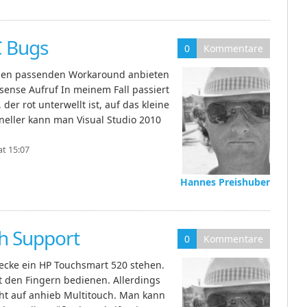
C Bugs
0
Kommentare
h den passenden Workaround anbieten
lisense Aufruf In meinem Fall passiert
er rot unterwellt ist, auf das kleine
neller kann man Visual Studio 2010
at 15:07
Hannes Preishuber
h Support
0
Kommentare
ecke ein HP Touchsmart 520 stehen.
t den Fingern bedienen. Allerdings
cht auf anhieb Multitouch. Man kann