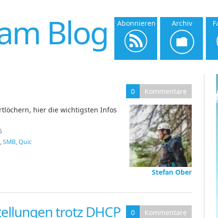
am Blog
Abonnieren
Archiv
F
0
Kommentare
tlöchern, hier die wichtigsten Infos
5
,
SMB
,
Quic
Stefan Ober
stellungen trotz DHCP
0
Kommentare