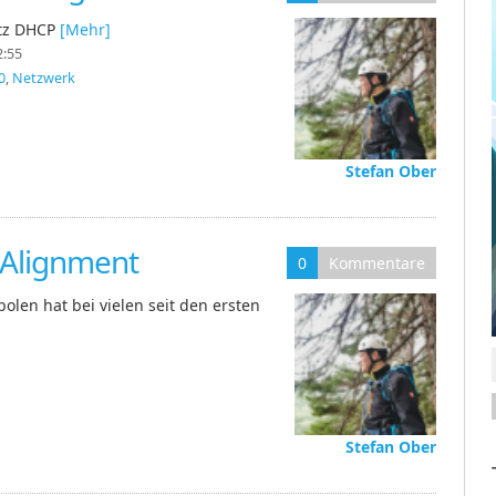
otz DHCP
[Mehr]
2:55
0
,
Netzwerk
Stefan Ober
 Alignment
0
Kommentare
olen hat bei vielen seit den ersten
Stefan Ober