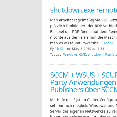
shutdown.exe remot
Man arbeitet regelmäßig via RDP-Sit
plötzlich funktioniert der RDP-Verbi
Beispiel der RDP-Dienst auf dem Rem
möchte aus der Ferne nun die Maschi
man es versäumt Powershe...
[Mehr]
By
Eik Klee
on März 5, 2019 at 11:34
Tagged:
Windows
,
CMD
,
shutdown
,
Remot
SCCM + WSUS + SCUP:
Party-Anwendungen m
Publishers über SCCM
Mit Hilfe des System Center Configura
sehr einfach möglich, Windows- und M
Server des eigenen Netzwerkes zu ver
hierzu der bekannte WSUS-Dienst, we