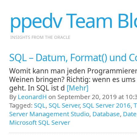
ppedv Team Bl
INSIGHTS FROM THE ORACLE
SQL – Datum, Format() und Co
Womit kann man jeden Programmiere
Weinen bringen? Richtig: wenn es um
geht. In SQL ist d
[Mehr]
By
LeonardH
on September 20, 2019 at 10:
Tagged:
SQL
,
SQL Server
,
SQL Server 2016
,
T
Server Management Studio
,
Database
,
Dat
Microsoft SQL Server