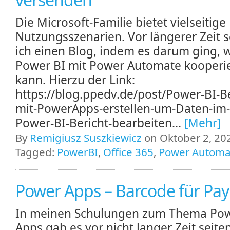
Die Microsoft-Familie bietet vielseitige
Nutzungsszenarien. Vor längerer Zeit s
ich einen Blog, indem es darum ging, 
Power BI mit Power Automate kooperi
kann. Hierzu der Link:
https://blog.ppedv.de/post/Power-BI-Be
mit-PowerApps-erstellen-um-Daten-im-
Power-BI-Bericht-bearbeiten...
[Mehr]
By
Remigiusz Suszkiewicz
on Oktober 2, 202
Tagged:
PowerBI
,
Office 365
,
Power Automa
Power Apps – Barcode für Pa
In meinen Schulungen zum Thema Po
Apps gab es vor nicht langer Zeit seite