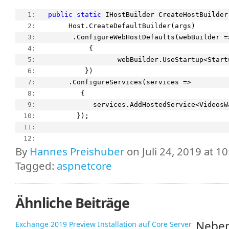
   1:  
public
static
 IHostBuilder CreateHostBuilder
   2:  
      Host.CreateDefaultBuilder(args)
   3:  
       .ConfigureWebHostDefaults(webBuilder =
   4:  
           {
   5:  
                  webBuilder.UseStartup<Start
   6:  
          })
   7:  
      .ConfigureServices(services =>
   8:  
         {
   9:  
            services.AddHostedService<VideosW
  10:  
        });
  11:  
  12:  
By
Hannes Preishuber
on Juli 24, 2019 at 10
Tagged:
aspnetcore
Ähnliche Beiträge
Neben
Exchange 2019 Preview Installation auf Core Server