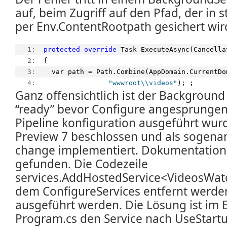
auf, beim Zugriff auf den Pfad, der in s
per Env.ContentRootpath gesichert wir
   1:  
protected
override
 Task ExecuteAsync(Cancella
   2:  
{
   3:  
  var path = Path.Combine(AppDomain.CurrentDo
   4:  
"wwwroot\\videos"
); ;
Ganz offensichtlich ist der Background 
“ready” bevor Configure angesprungen
Pipeline konfiguration ausgeführt wur
Preview 7 beschlossen und als sogena
change implementiert. Dokumentation 
gefunden. Die Codezeile
services.AddHostedService<VideosWatc
dem ConfigureServices entfernt werde
ausgeführt werden. Die Lösung ist im 
Program.cs den Service nach UseStart