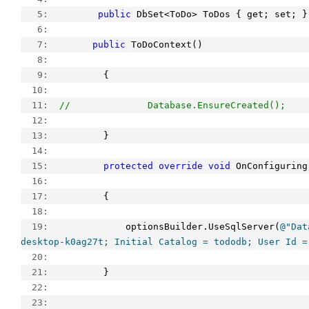
   5:  
public
 DbSet<ToDo> ToDos { get; set; }
   6:  
   7:  
public
 ToDoContext()
   8:  
   9:  
        {
  10:  
  11:  
//              Database.EnsureCreated();
  12:  
  13:  
        }
  14:  
  15:  
protected
override
void
 OnConfiguring
  16:  
  17:  
        {
  18:  
  19:  
            optionsBuilder.UseSqlServer(
@"Dat
desktop-k0ag27t; Initial Catalog = tododb; User Id =
  20:  
  21:  
        }
  22:  
  23:  