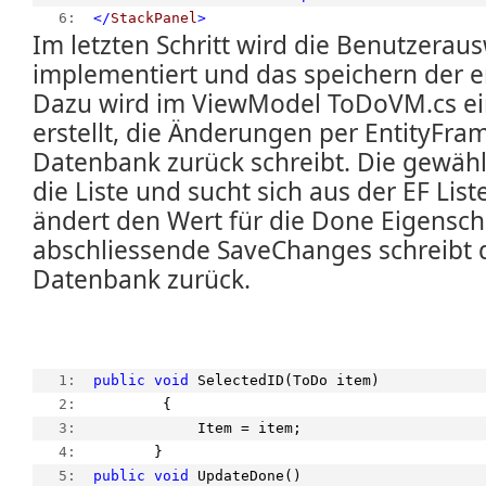
   6:  
</
StackPanel
>
Im letzten Schritt wird die Benutzerau
implementiert und das speichern der er
Dazu wird im ViewModel ToDoVM.cs ei
erstellt, die Änderungen per EntityFra
Datenbank zurück schreibt. Die gewäh
die Liste und sucht sich aus der EF Lis
ändert den Wert für die Done Eigensch
abschliessende SaveChanges schreibt d
Datenbank zurück.
   1:  
public
void
 SelectedID(ToDo item)
   2:  
        {
   3:  
            Item = item;
   4:  
       }
   5:  
public
void
 UpdateDone()