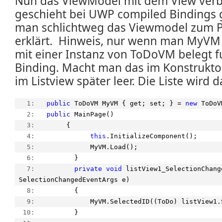
Nun das ViewModel mit dem View ver
geschieht bei UWP compiled Bindings 
man schlichtweg das Viewmodel zum P
erklärt. Hinweis, nur wenn man MyVM 
mit einer Instanz von ToDoVM belegt f
Binding. Macht man das im Konstruktor,
im Listview später leer. Die Liste wird 
   1:  
public
 ToDoVM MyVM { get; set; } = 
new
 ToDoV
   2:  
public
 MainPage()
   3:  
      {
   4:  
this
.InitializeComponent();
   5:  
            MyVM.Load();
   6:  
        }
   7:  
private
void
 listView1_SelectionChang
 SelectionChangedEventArgs e)
   8:  
        {
   9:  
            MyVM.SelectedID((ToDo) listView1.
  10:  
        }