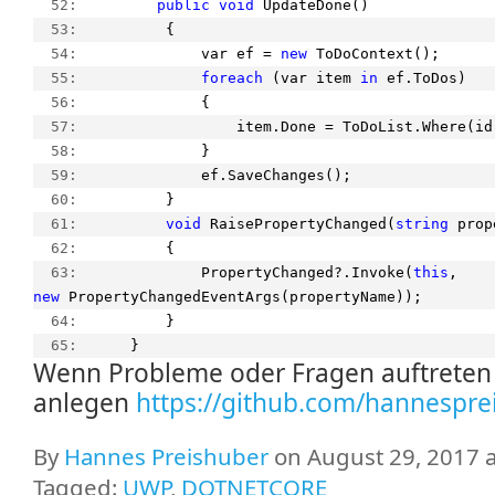
  52:  
public
void
 UpdateDone()
  53:  
        {
  54:  
            var ef = 
new
 ToDoContext();
  55:  
foreach
 (var item 
in
 ef.ToDos)
  56:  
            {
  57:  
                item.Done = ToDoList.Where(id
  58:  
            }
  59:  
            ef.SaveChanges();
  60:  
        }
  61:  
void
 RaisePropertyChanged(
string
 prop
  62:  
        {
  63:  
            PropertyChanged?.Invoke(
this
, 
new
 PropertyChangedEventArgs(propertyName));
  64:  
        }
  65:  
    }
Wenn Probleme oder Fragen auftreten b
anlegen
https://github.com/hannespr
By
Hannes Preishuber
on August 29, 2017 a
Tagged:
UWP
,
DOTNETCORE