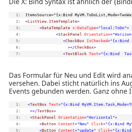
Die X: Bind Syntax ist ähnlich der {Bind
   1:  
ItemsSource="{x:Bind MyVM.ToDoList,Mode=TwoWa
   2:  
<
ListView.ItemTemplate
>
   3:  
<
DataTemplate
x:DataType
="local:ToDo"
>
   4:  
<
StackPanel
Orientation
="Horizon
   5:  
<
CheckBox
IsChecked
="{x:Bind 
   6:  
></
CheckBox
>
   7:  
<
TextBlock
Text
="{x:Bind  Tas
Das Formular für Neu und Edit wird an
versehen. Dabei sticht natürlich ins A
Events gebunden werden. Ganz ohne
   1:  
<
TextBox
Text
="{x:Bind MyVM.Item.Task,Mode=T
   2:  
></
TextBox
>
   3:  
<
StackPanel
Orientation
="Horizontal"
>
   4:  
<
Button
Content
="Neu"
Click
="{x:Bind My
   5:  
<
Button
Content
="update"
Click
="{x:Bind