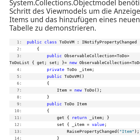
System.Collections.Objectmodel benötigt
Schritt des Viewmodels um die Anzeige
Items und das hinzufügen eines neuen 
Tabelle zu demonstrieren.
   1:  
public
class
 ToDoVM : INotifyPropertyChanged
   2:  
    {
   3:  
public
 ObservableCollection<ToDo> 
ToDoList { get; set; }= 
new
 ObservableCollection<ToD
   4:  
private
 ToDo _item;
   5:  
public
 ToDoVM()
   6:  
        {
   7:  
            Item = 
new
 ToDo();
   8:  
        }
   9:  
public
 ToDo Item
  10:  
        {
  11:  
            get { 
return
 _item; }
  12:  
            set { _item = 
value
;
  13:  
                RaisePropertyChanged(
"Item"
);
  14:  
            }