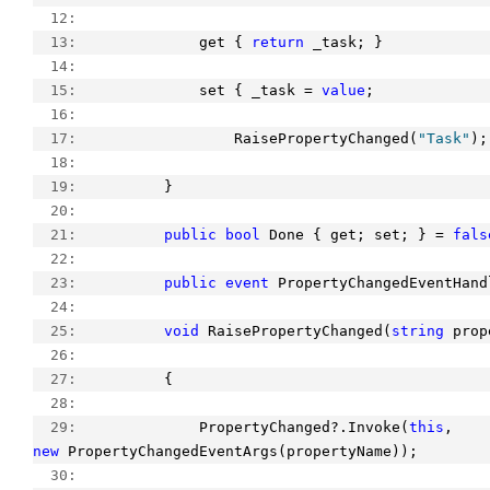
  12:  
  13:  
            get { 
return
 _task; }
  14:  
  15:  
            set { _task = 
value
;
  16:  
  17:  
                RaisePropertyChanged(
"Task"
);
  18:  
  19:  
        }
  20:  
  21:  
public
bool
 Done { get; set; } = 
fals
  22:  
  23:  
public
event
 PropertyChangedEventHand
  24:  
  25:  
void
 RaisePropertyChanged(
string
 prop
  26:  
  27:  
        {
  28:  
  29:  
            PropertyChanged?.Invoke(
this
, 
new
 PropertyChangedEventArgs(propertyName));
  30:  