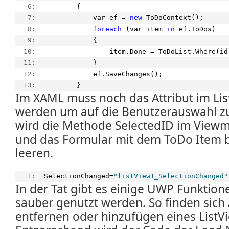
   6:  
        {
   7:  
            var ef = 
new
 ToDoContext();
   8:  
foreach
 (var item 
in
 ef.ToDos)
   9:  
            {
  10:  
                item.Done = ToDoList.Where(id
  11:  
            }
  12:  
            ef.SaveChanges();
  13:  
        }
Im XAML muss noch das Attribut im Lis
werden um auf die Benutzerauswahl z
wird die Methode SelectedID im View
und das Formular mit dem ToDo Item b
leeren.
   1:  
SelectionChanged=
"listView1_SelectionChanged"
In der Tat gibt es einige UWP Funktion
sauber genutzt werden. So finden sic
entfernen oder hinzufügen eines ListV