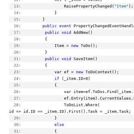
  13:  
                RaisePropertyChanged(
"Item"
);
  14:  
            }
  15:  
       }
  16:  
public
event
 PropertyChangedEventHandl
  17:  
public
void
 AddNew()
  18:  
        {
  19:  
            Item = 
new
 ToDo();
  20:  
        }
  21:  
public
void
 SaveItem()
  22:  
        {
  23:  
            var ef = 
new
 ToDoContext();
  24:  
if
 (_item.ID>0)
  25:  
            {
  26:  
                var item=ef.ToDos.Find(_item.
  27:  
                ef.Entry(item).CurrentValues.
  28:  
                ToDoList.Where(
id => id.ID == _item.ID).First().Task = _item.Task;
  29:  
            }
  30:  
else
  31:  
            {