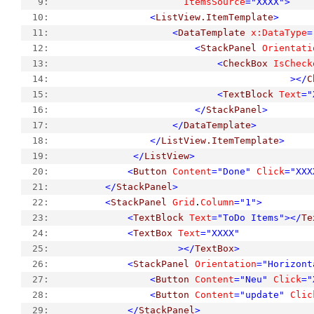
   9:  
ItemsSource
="XXXX"
>
  10:  
<
ListView.ItemTemplate
>
  11:  
<
DataTemplate
x:DataType
=
  12:  
<
StackPanel
Orientati
  13:  
<
CheckBox
IsCheck
  14:  
></
C
  15:  
<
TextBlock
Text
="
  16:  
</
StackPanel
>
  17:  
</
DataTemplate
>
  18:  
</
ListView.ItemTemplate
>
  19:  
</
ListView
>
  20:  
<
Button
Content
="Done"
Click
="XXX
  21:  
</
StackPanel
>
  22:  
<
StackPanel
Grid
.
Column
="1"
>
  23:  
<
TextBlock
Text
="ToDo Items"
></
Te
  24:  
<
TextBox
Text
="XXXX"
  25:  
></
TextBox
>
  26:  
<
StackPanel
Orientation
="Horizont
  27:  
<
Button
Content
="Neu"
Click
="
  28:  
<
Button
Content
="update"
Clic
  29:  
</
StackPanel
>