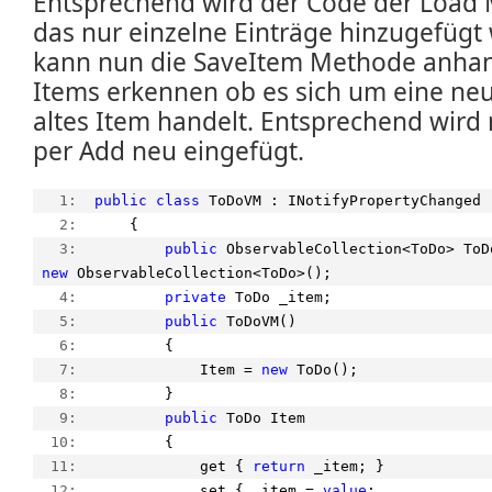
Entsprechend wird der Code der Load
das nur einzelne Einträge hinzugefüg
kann nun die SaveItem Methode anhan
Items erkennen ob es sich um eine neu
altes Item handelt. Entsprechend wird
per Add neu eingefügt.
   1:  
public
class
 ToDoVM : INotifyPropertyChanged
   2:  
    {
   3:  
public
 ObservableCollection<ToDo> ToD
new
 ObservableCollection<ToDo>();
   4:  
private
 ToDo _item;
   5:  
public
 ToDoVM()
   6:  
        {
   7:  
            Item = 
new
 ToDo();
   8:  
        }
   9:  
public
 ToDo Item
  10:  
        {
  11:  
            get { 
return
 _item; }
  12:  
            set { _item = 
value
;