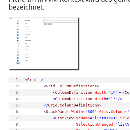
bezeichnet.
   1:  
<
Grid
>
   2:  
<
Grid.ColumnDefinitions
>
   3:  
<
ColumnDefinition
Width
="1*"
></
Co
   4:  
<
ColumnDefinition
Width
="1*"
/>
   5:  
</
Grid.ColumnDefinitions
>
   6:  
<
StackPanel
Width
="300"
Grid
.
Column
="
   7:  
<
ListView
x:Name
="listView1"
Sele
   8:  
SelectionChanged
="listV