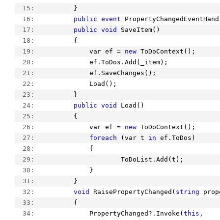
  15:  
        }
  16:  
public
event
 PropertyChangedEventHand
  17:  
public
void
 SaveItem()
  18:  
        {
  19:  
            var ef = 
new
 ToDoContext();
  20:  
            ef.ToDos.Add(_item);
  21:  
            ef.SaveChanges();
  22:  
            Load();
  23:  
        }
  24:  
public
void
 Load()
  25:  
        {
  26:  
            var ef = 
new
 ToDoContext();
  27:  
foreach
 (var t 
in
 ef.ToDos)
  28:  
            {
  29:  
                    ToDoList.Add(t);
  30:  
            }
  31:  
        }
  32:  
void
 RaisePropertyChanged(
string
 prop
  33:  
        {
  34:  
            PropertyChanged?.Invoke(
this
,