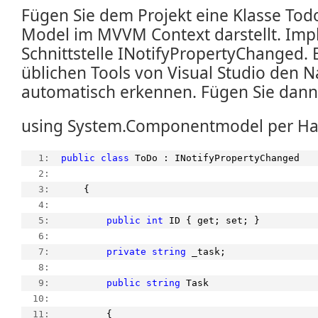
Fügen Sie dem Projekt eine Klasse Todo
Model im MVVM Context darstellt. Impl
Schnittstelle INotifyPropertyChanged. 
üblichen Tools von Visual Studio den 
automatisch erkennen. Fügen Sie dann 
using System.Componentmodel per Ha
   1:  
public
class
 ToDo : INotifyPropertyChanged
   2:  
   3:  
    {
   4:  
   5:  
public
int
 ID { get; set; }
   6:  
   7:  
private
string
 _task;
   8:  
   9:  
public
string
 Task
  10:  
  11:  
        {