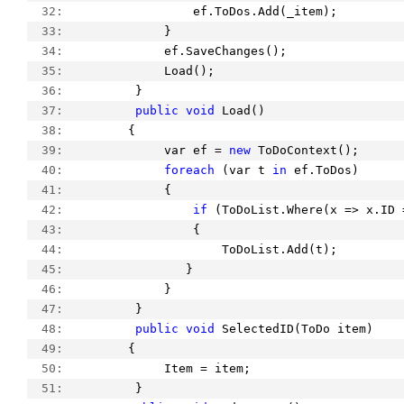
  32:  
                ef.ToDos.Add(_item);
  33:  
            }
  34:  
            ef.SaveChanges();
  35:  
            Load();
  36:  
        }
  37:  
public
void
 Load()
  38:  
       {
  39:  
            var ef = 
new
 ToDoContext();
  40:  
foreach
 (var t 
in
 ef.ToDos)
  41:  
            {
  42:  
if
 (ToDoList.Where(x => x.ID 
  43:  
                {
  44:  
                    ToDoList.Add(t);
  45:  
               }
  46:  
            }
  47:  
        }
  48:  
public
void
 SelectedID(ToDo item)
  49:  
       {
  50:  
            Item = item;
  51:  
        }