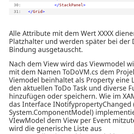
  30:  
</
StackPanel
>
  31:  
</
Grid
>
Alle Attribute mit dem Wert XXXX dienen
Platzhalter und werden später bei de
Bindung ausgetauscht.
Nach dem View wird das Viewmodel wi
mit dem Namen ToDoVM.cs dem Projek
Viemodel beinhaltet als Property eine 
den aktuellen ToDo Task und diverse 
hinzufügen oder speichern. Wie im XA
das Interface INotifypropertyChanged 
System.ComponentModel) implementie
VIewModel dem View per Event mitzute
wird die generische Liste aus