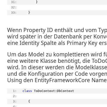
  31:  
        }
  32:  
  33:  
    }
Wenn Property ID enthält und vom Typ 
wird später in der Datenbank per Kon
eine Identity Spalte als Primary Key erst
Um das Model zu komplettieren wird f
eine weitere Klasse benötigt, die ToD
wird. In dieser werden die Modelklas
und die Konfiguration per Code vorge
Using den EntityFrameworkCore Name
   1:  
class
 ToDoContext:DbContext
   2:  
   3:  
    {
   4:  