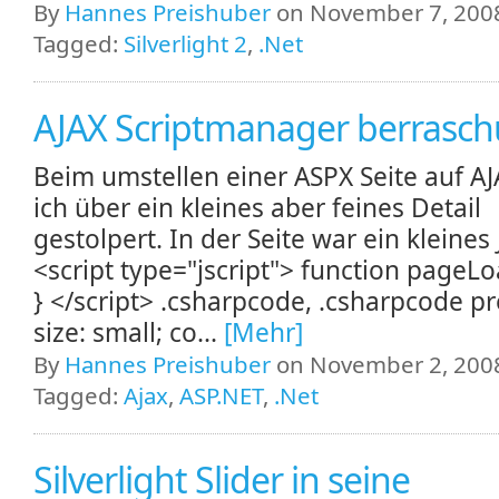
By
Hannes Preishuber
on November 7, 2008
Tagged:
Silverlight 2
,
.Net
AJAX Scriptmanager berrasc
Beim umstellen einer ASPX Seite auf AJ
ich über ein kleines aber feines Detail
gestolpert. In der Seite war ein kleines 
<script type="jscript"> function pageLoa
} </script> .csharpcode, .csharpcode pre
size: small; co...
[Mehr]
By
Hannes Preishuber
on November 2, 2008
Tagged:
Ajax
,
ASP.NET
,
.Net
Silverlight Slider in seine