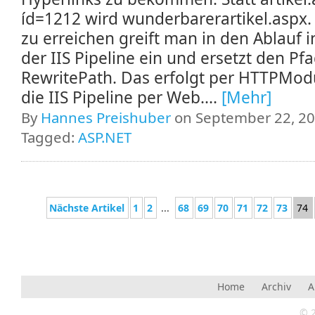
íd=1212 wird wunderbarerartikel.aspx.
zu erreichen greift man in den Ablauf 
der IIS Pipeline ein und ersetzt den Pfa
RewritePath. Das erfolgt per HTTPModu
die IIS Pipeline per Web....
[Mehr]
By
Hannes Preishuber
on September 22, 20
Tagged:
ASP.NET
Nächste Artikel
1
2
...
68
69
70
71
72
73
74
Home
Archiv
A
© 