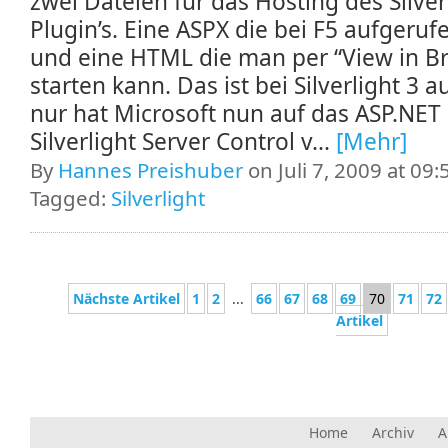
zwei Dateien für das Hosting des Silver
Plugin’s. Eine ASPX die bei F5 aufgeruf
und eine HTML die man per “View in B
starten kann. Das ist bei Silverlight 3 a
nur hat Microsoft nun auf das ASP.NET
Silverlight Server Control v...
[Mehr]
By
Hannes Preishuber
on Juli 7, 2009 at 09:
Tagged:
Silverlight
Nächste Artikel
1
2
...
66
67
68
69
70
71
72
Artikel
Home
Archiv
A