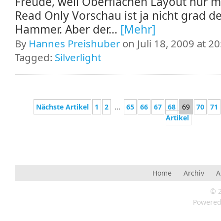
Freude, weil Oberflächen Layout nur mi
Read Only Vorschau ist ja nicht grad d
Hammer. Aber der...
[Mehr]
By
Hannes Preishuber
on Juli 18, 2009 at 20
Tagged:
Silverlight
Nächste Artikel
1
2
...
65
66
67
68
69
70
71
Artikel
Home
Archiv
A
© 
Powere