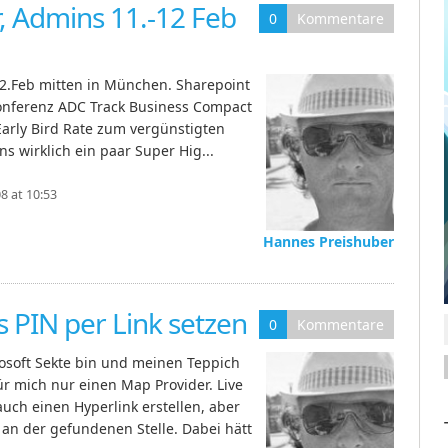
, Admins 11.-12 Feb
0
Kommentare
12.Feb mitten in München. Sharepoint
onferenz ADC Track Business Compact
Early Bird Rate zum vergünstigten
s wirklich ein paar Super Hig...
8 at 10:53
Hannes Preishuber
s PIN per Link setzen
0
Kommentare
rosoft Sekte bin und meinen Teppich
ür mich nur einen Map Provider. Live
ch einen Hyperlink erstellen, aber
 an der gefundenen Stelle. Dabei hätt