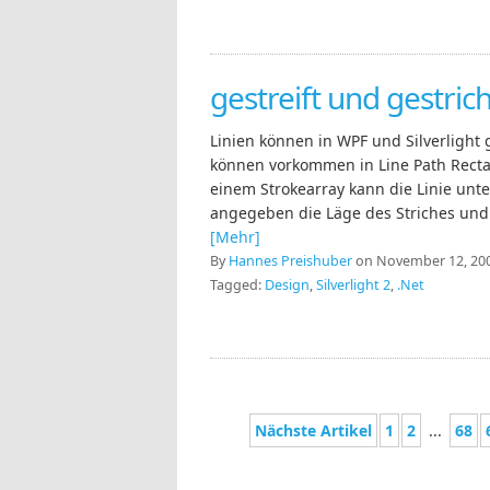
gestreift und gestrich
Linien können in WPF und Silverlight g
können vorkommen in Line Path Rectan
einem Strokearray kann die Linie unt
angegeben die Läge des Striches und
[Mehr]
By
Hannes Preishuber
on November 12, 200
Tagged:
Design
,
Silverlight 2
,
.Net
Nächste Artikel
1
2
...
68