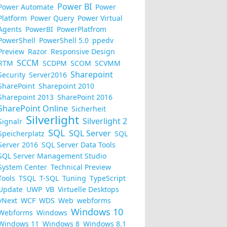
Power BI
Power Automate
Power
Platform
Power Query
Power Virtual
Agents
PowerBI
PowerPlatfrom
PowerShell
PowerShell 5.0
ppedv
Preview
Razor
Responsive Design
SCCM
RTM
SCDPM
SCOM
SCVMM
Sharepoint
Security
Server2016
SharePoint
Sharepoint 2010
Sharepoint 2013
SharePoint 2016
SharePoint Online
Sicherheit
Silverlight
Silverlight 2
Signalr
SQL
SQL Server
Speicherplatz
SQL
Server 2016
SQL Server Data Tools
SQL Server Management Studio
System Center
Technical Preview
Tools
TSQL
T-SQL
Tuning
TypeScript
Update
UWP
VB
Virtuelle Desktops
vNext
WCF
WDS
Web
webforms
Windows 10
Webforms
Windows
Windows 11
Windows 8
Windows 8.1