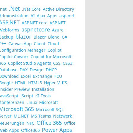
.Net
.net
.Net Core
Active Directory
Administration
AI
Ajax
Apps
asp.net
ASP.NET
ASP.NET core
ASP.NET
aspnetcore
Webforms
Azure
blazor
Backup
Blazor
Blend
C#
C++
Canvas App
Client
Cloud
Configuration Manager
Copilot
Copilot Cowork
Copilot für Microsoft
365
Copilot Studio Agents
CSS
CSS3
Database
DAX
Design
DHCP
Download
Excel
Exchange
FCU
Google
HTML
HTML5
Hyper-V
IIS
Insider Preview
Installation
JavaScript
JScript
KI Tools
Konferenzen
Linux
Microsoft
Microsoft 365
Microsoft SQL
Server
ML.NET
MS Teams
Netzwerk
Office 365
Neuerungen
NFC
Office
Power Apps
Web Apps
Office365