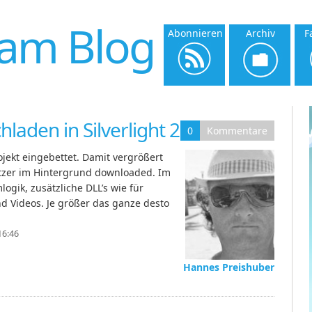
am Blog
Abonnieren
Archiv
F
laden in Silverlight 2
0
Kommentare
rojekt eingebettet. Damit vergrößert
utzer im Hintergrund downloaded. Im
ogik, zusätzliche DLL’s wie für
d Videos. Je größer das ganze desto
16:46
Hannes Preishuber