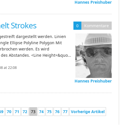
Hannes Preishuber
elt Strokes
0
Kommentare
estreift dargestellt werden. Linien
gle Ellipse Polyline Polygon Mit
erbrochen werden. Es wird
 des Abstandes. <Line Height=&quo...
8 at 22:08
Hannes Preishuber
69
70
71
72
73
74
75
76
77
Vorherige Artikel