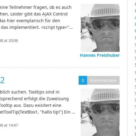
Meine Teilnehmer fragen, ob es auch
hen. Leider gibt das AJAX Control
 das hier exemplarisch für den
 das implementiert. <script type="...
8 at 20:06
Hannes Preishuber
 2
0
Kommentare
blich suchen. Tooltips sind in
ntsprechend erfolgt die Zuweisung
oltip aus. Dazu exisitert eine
tToolTip(TextBox1, "hallo tip!") Ein ...
8 at 14:47