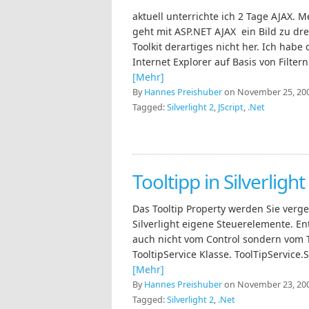
aktuell unterrichte ich 2 Tage AJAX. 
geht mit ASP.NET AJAX ein Bild zu dre
Toolkit derartiges nicht her. Ich habe
Internet Explorer auf Basis von Filtern
[Mehr]
By
Hannes Preishuber
on November 25, 200
Tagged:
Silverlight 2
,
JScript
,
.Net
Tooltipp in Silverlight
Das Tooltip Property werden Sie verge
Silverlight eigene Steuerelemente. E
auch nicht vom Control sondern vom To
TooltipService Klasse. ToolTipService.Se
[Mehr]
By
Hannes Preishuber
on November 23, 200
Tagged:
Silverlight 2
,
.Net