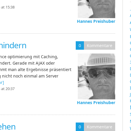
at 15:38
Hannes Preishuber
hindern
0
Kommentare
nce optimierung mit Caching,
indert. Gerade mit AJAX oder
mmt man alte Ergebnisse präsentiert
g nicht noch einmal am Server
r]
at 20:37
Hannes Preishuber
rehen
0
Kommentare