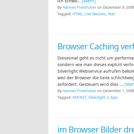
ich schwö...
[Mehr]
By
Hannes Preishuber
on Dezember 9, 2008 
Tagged:
HTML
,
Live Meshes
,
.Net
Browser Caching ver
Diesesmal geht es nicht um performa
sondern wie man dieses explizit verh
Silverlight Webservice aufrufen beko
weil der Browser die Seite schlichtwe
anfordert. Gesteuert wird dies ...
[Meh
By
Hannes Preishuber
on Dezember 1, 2008 
Tagged:
ASP.NET
,
Silverlight 2
,
Ajax
im Browser Bilder d