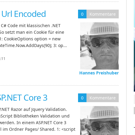
 Url Encoded
0
Kommentare
r C# Code mit klassischen .NET
So setzt man ein Cookie für eine
1: CookieOptions option = new
ateTime.Now.AddDays(90); 3: op...
2:11
Hannes Preishuber
SP.NET Core 3
0
Kommentare
.NET Razor auf Jquery Validation.
cript Bibliotheken Validation und
werden. In einem ASP.NET Core 3
ml im Ordner Pages/ Shared. 1: <script