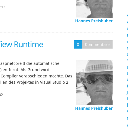
9:12
Hannes Preishuber
View Runtime
0
Kommentare
n aspnetcore 3 die automatische
) entfernt. Als Grund wird
 Compiler verabschieden möchte. Das
llen des Projektes in Visual Studio 2
32
Hannes Preishuber