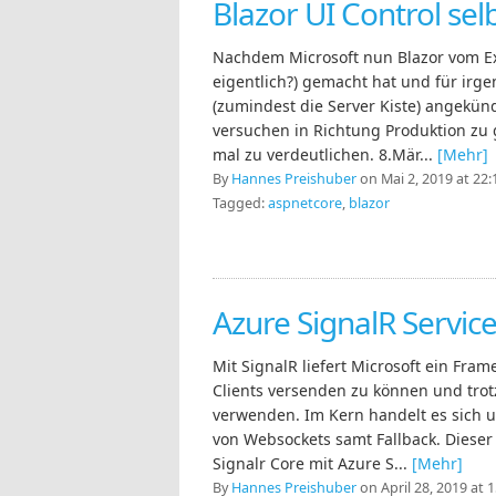
Blazor UI Control se
Nachdem Microsoft nun Blazor vom Ex
eigentlich?) gemacht hat und für irge
(zumindest die Server Kiste) angekünd
versuchen in Richtung Produktion zu
mal zu verdeutlichen. 8.Mär...
[Mehr]
By
Hannes Preishuber
on Mai 2, 2019 at 22:
Tagged:
aspnetcore
,
blazor
Azure SignalR Servic
Mit SignalR liefert Microsoft ein Fr
Clients versenden zu können und trot
verwenden. Im Kern handelt es sich 
von Websockets samt Fallback. Dieser 
Signalr Core mit Azure S...
[Mehr]
By
Hannes Preishuber
on April 28, 2019 at 