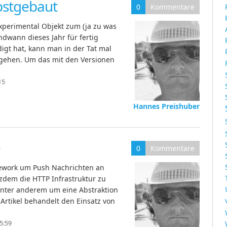
lbstgebaut
0
Kommentare
perimental Objekt zum (ja zu was
ndwann dieses Jahr für fertig
igt hat, kann man in der Tat mal
 gehen. Um das mit den Versionen
15
Hannes Preishuber
e
0
Kommentare
amework um Push Nachrichten an
zdem die HTTP Infrastruktur zu
unter anderem um eine Abstraktion
Artikel behandelt den Einsatz von
15:59