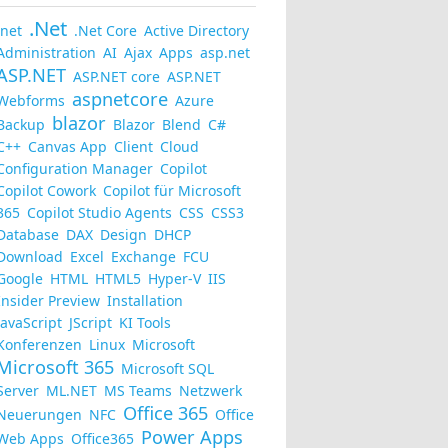
.Net
.net
.Net Core
Active Directory
Administration
AI
Ajax
Apps
asp.net
ASP.NET
ASP.NET core
ASP.NET
aspnetcore
Webforms
Azure
blazor
Backup
Blazor
Blend
C#
C++
Canvas App
Client
Cloud
Configuration Manager
Copilot
Copilot Cowork
Copilot für Microsoft
365
Copilot Studio Agents
CSS
CSS3
Database
DAX
Design
DHCP
Download
Excel
Exchange
FCU
Google
HTML
HTML5
Hyper-V
IIS
Insider Preview
Installation
JavaScript
JScript
KI Tools
Konferenzen
Linux
Microsoft
Microsoft 365
Microsoft SQL
Server
ML.NET
MS Teams
Netzwerk
Office 365
Neuerungen
NFC
Office
Power Apps
Web Apps
Office365