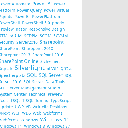
Power BI
Power Automate
Power
Platform
Power Query
Power Virtual
Agents
PowerBI
PowerPlatfrom
PowerShell
PowerShell 5.0
ppedv
Preview
Razor
Responsive Design
SCCM
RTM
SCDPM
SCOM
SCVMM
Sharepoint
Security
Server2016
SharePoint
Sharepoint 2010
Sharepoint 2013
SharePoint 2016
SharePoint Online
Sicherheit
Silverlight
Silverlight 2
Signalr
SQL
SQL Server
Speicherplatz
SQL
Server 2016
SQL Server Data Tools
SQL Server Management Studio
System Center
Technical Preview
Tools
TSQL
T-SQL
Tuning
TypeScript
Update
UWP
VB
Virtuelle Desktops
vNext
WCF
WDS
Web
webforms
Windows 10
Webforms
Windows
Windows 11
Windows 8
Windows 8.1