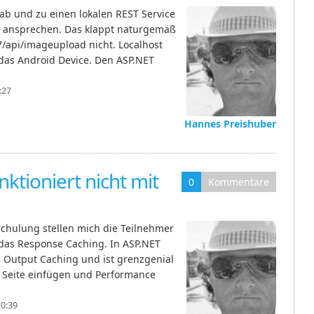
b und zu einen lokalen REST Service
 ansprechen. Das klappt naturgemäß
07/api/imageupload nicht. Localhost
o das Android Device. Den ASP.NET
:27
Hannes Preishuber
ktioniert nicht mit
0
Kommentare
Schulung stellen mich die Teilnehmer
 das Response Caching. In ASP.NET
 Output Caching und ist grenzgenial
X Seite einfügen und Performance
20:39