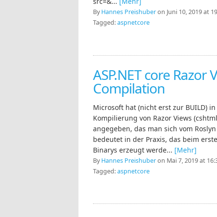
src=&...
[Mehr]
By
Hannes Preishuber
on Juni 10, 2019 at 1
Tagged:
aspnetcore
ASP.NET core Razor 
Compilation
Microsoft hat (nicht erst zur BUILD) i
Kompilierung von Razor Views (cshtml
angegeben, das man sich vom Roslyn
bedeutet in der Praxis, das beim erste
Binarys erzeugt werde...
[Mehr]
By
Hannes Preishuber
on Mai 7, 2019 at 16:
Tagged:
aspnetcore