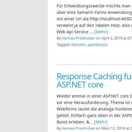
Für Entwicklungszwecke möchte man a
über eine Xamarin Forms Anwendung
mit einer Url ala http://localhost:443
verweist ja auf den lokalen Host, als
Web Api Service ...
[Mehr]
By
Hannes Preishuber
on April 3, 2019 at 07
Tagged:
Xamarin
,
aspnetcore
Response Caching fun
ASP.NET core
Wieder einmal in einer ASP.NET core 
vor eine Herausforderung. Thema ist
Webforms lautet die analoge Funktion
gelöst. Einfach ganz oben in der ASP
Boost erleben. &...
[Mehr]
By
Hannes Preishuber
on März 12, 2019 at 