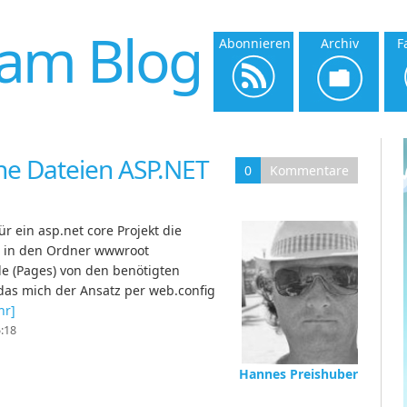
am Blog
Abonnieren
Archiv
F
che Dateien ASP.NET
0
Kommentare
r ein asp.net core Projekt die
JS in den Ordner wwwroot
le (Pages) von den benötigten
 das mich der Ansatz per web.config
hr]
5:18
Hannes Preishuber