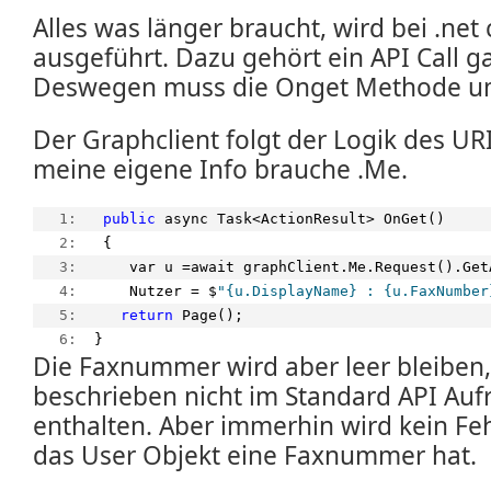
Alles was länger braucht, wird bei .net
ausgeführt. Dazu gehört ein API Call g
Deswegen muss die Onget Methode u
Der Graphclient folgt der Logik des URI
meine eigene Info brauche .Me.
   1:  
public
 async Task<ActionResult> OnGet()
   2:  
 {
   3:  
    var u =await graphClient.Me.Request().Get
   4:  
    Nutzer = $
"{u.DisplayName} : {u.FaxNumber
   5:  
return
 Page();
   6:  
}
Die Faxnummer wird aber leer bleiben,
beschrieben nicht im Standard API Aufr
enthalten. Aber immerhin wird kein Feh
das User Objekt eine Faxnummer hat.