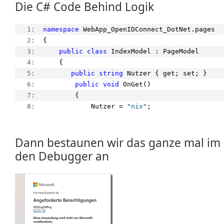
Die C# Code Behind Logik
   1:  
namespace
 WebApp_OpenIDConnect_DotNet.pages
   2:  
{
   3:  
public
class
 IndexModel : PageModel
   4:  
    {
   5:  
public
string
 Nutzer { get; set; }
   6:  
public
void
 OnGet()
   7:  
        {
   8:  
            Nutzer = 
"nix"
;
Dann bestaunen wir das ganze mal im 
den Debugger an