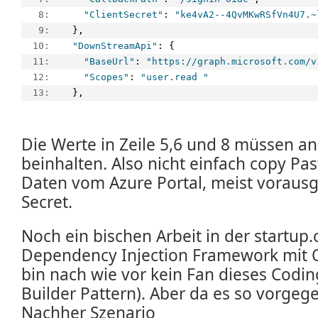
   8:  
"ClientSecret"
: 
"ke4vA2--4QvMKwRSfVn4U7.~
   9:  
  },
  10:  
"DownStreamApi"
: {
  11:  
"BaseUrl"
: 
"https://graph.microsoft.com/v
  12:  
"Scopes"
: 
"user.read "
  13:  
  },
Die Werte in Zeile 5,6 und 8 müssen a
beinhalten. Also nicht einfach copy Pas
Daten vom Azure Portal, meist vorausge
Secret.
Noch ein bischen Arbeit in der startup
Dependency Injection Framework mit Ob
bin nach wie vor kein Fan dieses Coding
Builder Pattern). Aber da es so vorgeg
Nachher Szenario