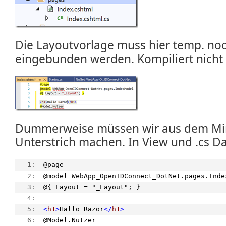
Die Layoutvorlage muss hier temp. no
eingebunden werden. Kompiliert nicht
Dummerweise müssen wir aus dem Min
Unterstrich machen. In View und .cs Da
   1:  
@page
   2:  
@model WebApp_OpenIDConnect_DotNet.pages.Inde
   3:  
@{ Layout = "_Layout"; }
   4:  
   5:  
<
h1
>
Hallo Razor
</
h1
>
   6:  
@Model.Nutzer