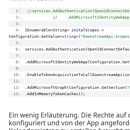
   1:  
//services.AddAuthentication(OpenIdConnectDe
   2:  
//    .AddMicrosoftIdentityWebApp
   3:  
   4:  
IEnumerable<String> initalScopes = 
Configuration.GetValue<
string
>(
"DownstreamApi:Scopes
   5:  
   6:  
services.AddAuthentication(OpenIdConnectDefau
   7:  
   8:  
.AddMicrosoftIdentityWebApp(Configuration.Get
   9:  
  10:  
.EnableTokenAcquisitionToCallDownstreamApi(in
  11:  
  12:  
.AddMicrosoftGraph(Configuration.GetSection(
"
  13:  
.AddInMemoryTokenCaches();
Ein wenig Erläuterung. Die Rechte auf
konfiguriert und von der App angefor