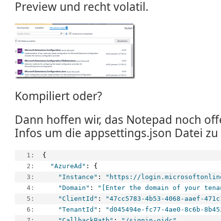
Preview und recht volatil.
Kompiliert oder?
Dann hoffen wir, das Notepad noch off
Infos um die appsettings.json Datei zu 
   1:  
{
   2:  
"AzureAd"
: {
   3:  
"Instance"
: 
"https://login.microsoftonlin
   4:  
"Domain"
: 
"[Enter the domain of your tena
   5:  
"ClientId"
: 
"47cc5783-4b53-4068-aaef-471c
   6:  
"TenantId"
: 
"d045494e-fc77-4ae0-8c6b-8b45
   7:  
"CallbackPath"
: 
"/signin-oidc"
,