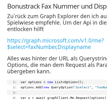
Bonustrack Fax Nummer und Dis
Zu´rück zum Graph Explorer den ich aus
Spielwiese empfehle. Um der Api in di
entlocken hilft
https://graph.microsoft.com/v1.0/me?
$select=faxNumber,Displayname
Alles was hinter der URL als Querystrin
Options, die man dem Request als Par
übergeben kann.
   1:  
var options = 
new
 List<Option>();
   2:  
options.Add(
new
 QueryOption(
"$select"
, 
"faxNu
   3:  
   4:  
var u = await graphClient.Me.Request(options)