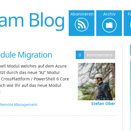
am Blog
Abonnieren
Archiv
F
dule Migration
0
Kommentare
hell Modul welches auf dem Azure
tzt durch das neue “Az” Modul
 CrossPlattform / PowerShell 6 Core
euch wie Ihr auf das neue Modul
]
Stefan Ober
Remote Management