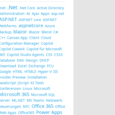
.Net
.net
.Net Core
Active Directory
Administration
AI
Ajax
Apps
asp.net
ASP.NET
ASP.NET core
ASP.NET
aspnetcore
Webforms
Azure
blazor
Backup
Blazor
Blend
C#
C++
Canvas App
Client
Cloud
Configuration Manager
Copilot
Copilot Cowork
Copilot für Microsoft
365
Copilot Studio Agents
CSS
CSS3
Database
DAX
Design
DHCP
Download
Excel
Exchange
FCU
Google
HTML
HTML5
Hyper-V
IIS
Insider Preview
Installation
JavaScript
JScript
KI Tools
Konferenzen
Linux
Microsoft
Microsoft 365
Microsoft SQL
Server
ML.NET
MS Teams
Netzwerk
Office 365
Neuerungen
NFC
Office
Power Apps
Web Apps
Office365