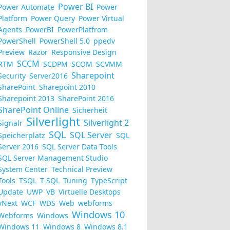
Power BI
Power Automate
Power
Platform
Power Query
Power Virtual
Agents
PowerBI
PowerPlatfrom
PowerShell
PowerShell 5.0
ppedv
Preview
Razor
Responsive Design
SCCM
RTM
SCDPM
SCOM
SCVMM
Sharepoint
Security
Server2016
SharePoint
Sharepoint 2010
Sharepoint 2013
SharePoint 2016
SharePoint Online
Sicherheit
Silverlight
Silverlight 2
Signalr
SQL
SQL Server
Speicherplatz
SQL
Server 2016
SQL Server Data Tools
SQL Server Management Studio
System Center
Technical Preview
Tools
TSQL
T-SQL
Tuning
TypeScript
Update
UWP
VB
Virtuelle Desktops
vNext
WCF
WDS
Web
webforms
Windows 10
Webforms
Windows
Windows 11
Windows 8
Windows 8.1