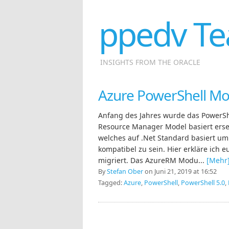
ppedv Te
INSIGHTS FROM THE ORACLE
Azure PowerShell Mo
Anfang des Jahres wurde das PowerS
Resource Manager Model basiert erse
welches auf .Net Standard basiert um
kompatibel zu sein. Hier erkläre ich 
migriert. Das AzureRM Modu...
[Mehr
By
Stefan Ober
on Juni 21, 2019 at 16:52
Tagged:
Azure
,
PowerShell
,
PowerShell 5.0
,