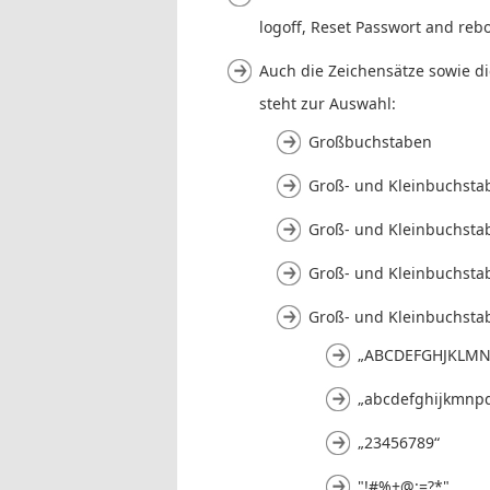
logoff, Reset Passwort and reb
Auch die Zeichensätze sowie di
steht zur Auswahl:
Großbuchstaben
Groß- und Kleinbuchsta
Groß- und Kleinbuchsta
Groß- und Kleinbuchsta
Groß- und Kleinbuchstab
„ABCDEFGHJKLMN
„abcdefghijkmnpq
„23456789“
"!#%+@:=?*"