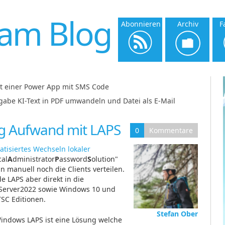
am Blog
Abonnieren
Archiv
F
it einer Power App mit SMS Code
|
gabe KI-Text in PDF umwandeln und Datei als E-Mail
nig Aufwand mit LAPS
0
Kommentare
tisiertes Wechseln lokaler
cal
A
dministrator
P
assword
S
olution"
 manuell noch die Clients verteilen.
 LAPS aber direkt in die
 Server2022 sowie Windows 10 und
TSC Editionen.
Stefan Ober
Windows LAPS ist eine Lösung welche