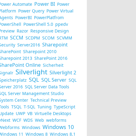
Power BI
Power Automate
Power
Platform
Power Query
Power Virtual
Agents
PowerBI
PowerPlatfrom
PowerShell
PowerShell 5.0
ppedv
Preview
Razor
Responsive Design
SCCM
RTM
SCDPM
SCOM
SCVMM
Sharepoint
Security
Server2016
SharePoint
Sharepoint 2010
Sharepoint 2013
SharePoint 2016
SharePoint Online
Sicherheit
Silverlight
Silverlight 2
Signalr
SQL
SQL Server
Speicherplatz
SQL
Server 2016
SQL Server Data Tools
SQL Server Management Studio
System Center
Technical Preview
Tools
TSQL
T-SQL
Tuning
TypeScript
Update
UWP
VB
Virtuelle Desktops
vNext
WCF
WDS
Web
webforms
Windows 10
Webforms
Windows
Windows 11
Windows 8
Windows 8.1