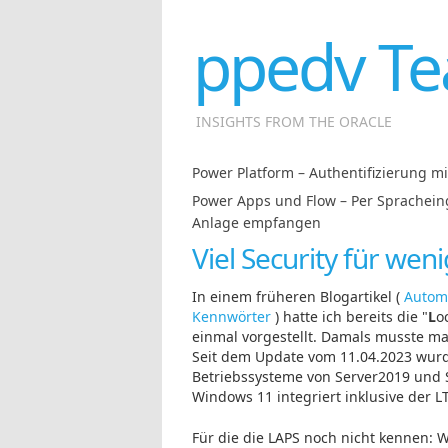
ppedv Te
INSIGHTS FROM THE ORACLE
Power Platform – Authentifizierung m
Power Apps und Flow – Per Sprachein
Anlage empfangen
Viel Security für we
In einem früheren Blogartikel (
Automa
Kennwörter
) hatte ich bereits die "
L
o
einmal vorgestellt. Damals musste man
Seit dem Update vom 11.04.2023 wurde
Betriebssysteme von Server2019 und
Windows 11 integriert inklusive der L
Für die die LAPS noch nicht kennen: 