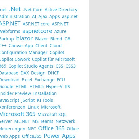
.Net
.net
.Net Core
Active Directory
Administration
AI
Ajax
Apps
asp.net
ASP.NET
ASP.NET core
ASP.NET
aspnetcore
Webforms
Azure
blazor
Backup
Blazor
Blend
C#
C++
Canvas App
Client
Cloud
Configuration Manager
Copilot
Copilot Cowork
Copilot für Microsoft
365
Copilot Studio Agents
CSS
CSS3
Database
DAX
Design
DHCP
Download
Excel
Exchange
FCU
Google
HTML
HTML5
Hyper-V
IIS
Insider Preview
Installation
JavaScript
JScript
KI Tools
Konferenzen
Linux
Microsoft
Microsoft 365
Microsoft SQL
Server
ML.NET
MS Teams
Netzwerk
Office 365
Neuerungen
NFC
Office
Power Apps
Web Apps
Office365