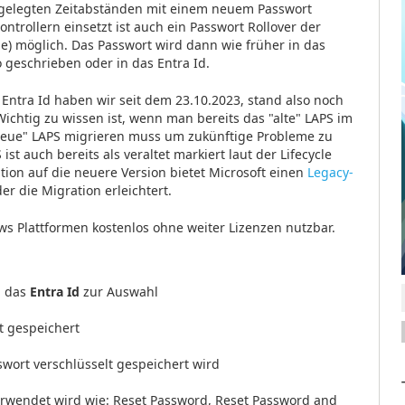
stgelegten Zeitabständen mit einem neuem Passwort
trollern einsetzt ist auch ein Passwort Rollover der
e) möglich. Das Passwort wird dann wie früher in das
 geschrieben oder in das Entra Id.
 Entra Id haben wir seit dem 23.10.2023, stand also noch
ichtig zu wissen ist, wenn man bereits das "alte" LAPS im
"neue" LAPS migrieren muss um zukünftige Probleme zu
st auch bereits als veraltet markiert laut der Lifecycle
ation auf die neuere Version bietet Microsoft einen
Legacy-
er die Migration erleichtert.
ws Plattformen kostenlos ohne weiter Lizenzen nutzbar.
h das
Entra Id
zur Auswahl
lt gespeichert
wort verschlüsselt gespeichert wird
rwendet wird wie: Reset Password, Reset Password and