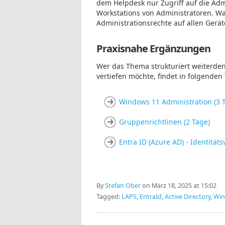
dem Helpdesk nur Zugriff auf die Adm
Workstations von Administratoren. Was
Administrationsrechte auf allen Gerä
Praxisnahe Ergänzungen
Wer das Thema strukturiert weiterde
vertiefen möchte, findet in folgende
Windows 11 Administration (3 
Gruppenrichtlinen (2 Tage)
Entra ID (Azure AD) - Identität
By
Stefan Ober
on März 18, 2025 at 15:02
Tagged:
LAPS
,
EntraId
,
Active Directory
,
Win