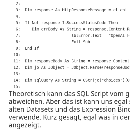
   2:  
   3:  
Dim
 response 
As
 HttpResponseMessage = client.
   4:  
   5:  
If
Not
 response.IsSuccessStatusCode 
Then
   6:  
Dim
 errBody 
As
String
 = response.Content.R
   7:  
                    lblError.Text = 
"OpenAI-F
   8:  
Exit
Sub
   9:  
End
If
  10:  
  11:  
Dim
 responseBody 
As
String
 = response.Content
  12:  
Dim
 jo 
As
 JObject = JObject.Parse(responseBod
  13:  
  14:  
Dim
 sqlQuery 
As
String
 = 
CStr
(jo(
"choices"
)(0
  15:  
Theoretisch kann das SQL Script vom
abweichen. Aber das ist kann uns egal s
alten Datasets und das Expression Bi
verwende. Kurz gesagt, egal was in der 
angezeigt.