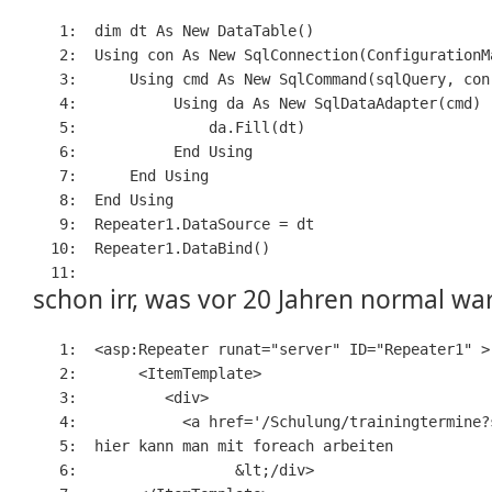
   1:  
dim
 dt 
As
New
 DataTable()
   2:  
Using con 
As
New
 SqlConnection(ConfigurationM
   3:  
    Using cmd 
As
New
 SqlCommand(sqlQuery, con
   4:  
         Using da 
As
New
 SqlDataAdapter(cmd)
   5:  
             da.Fill(dt)
   6:  
End
 Using
   7:  
End
 Using
   8:  
End
 Using
   9:  
Repeater1.DataSource = dt
  10:  
Repeater1.DataBind()
  11:  
schon irr, was vor 20 Jahren normal wa
   1:  
<
asp:Repeater
runat
="server"
ID
="Repeater1"
>
   2:  
<
ItemTemplate
>
   3:  
<
div
>
   4:  
<
a
href
='/
Schulung
/
trainingtermine
?
   5:  
hier
kann
man
mit
foreach
arbeiten
   6:  
                &
lt
;/
div
>