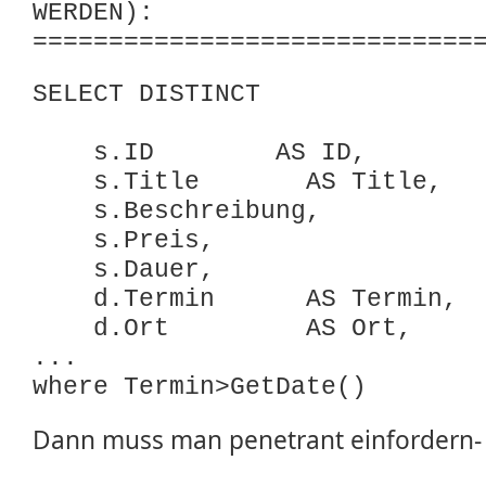
WERDEN):
=============================
SELECT DISTINCT
s.ID AS ID,
s.Title AS Title,
s.Beschreibung,
s.Preis,
s.Dauer,
d.Termin AS Termin,
d.Ort AS Ort,
...
where Termin>GetDate()
Dann muss man penetrant einfordern- 