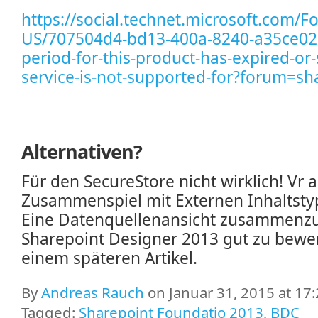
https://social.technet.microsoft.com/F
US/707504d4-bd13-400a-8240-a35ce025
period-for-this-product-has-expired-or
service-is-not-supported-for?forum=s
Alternativen?
Für den SecureStore nicht wirklich! Vr 
Zusammenspiel mit Externen Inhaltstyp
Eine Datenquellenansicht zusammenzu
Sharepoint Designer 2013 gut zu bewer
einem späteren Artikel.
By
Andreas Rauch
on Januar 31, 2015 at 17
Tagged:
Sharepoint Foundatio 2013
,
BDC