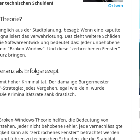
er technischen Schulden!
Ortwin
Theorie?
ünglich aus der Stadtplanung, besagt: Wenn eine kaputte
signalisiert das Verwahrlosung. Das zieht weitere Schäden
die Softwareentwicklung bedeutet das: Jeder unbehobene
st ein "Broken Window". Und diese "zerbrochenen Fenster"
urz bringen.
eranz als Erfolgsrezept
mit hoher Kriminalität. Der damalige Bürgermeister
z"-Strategie: Jedes Vergehen, egal wie klein, wurde
ie Kriminalitätsrate sank drastisch.
 Broken-Windows-Theorie helfen, die Bedeutung von
erstehen. Jeder nicht behobene Fehler, jede vernachlässigte
gkeit kann als "zerbrochenes Fenster" betrachtet werden.
und führen zu technischen Schulden, die die Stabilität