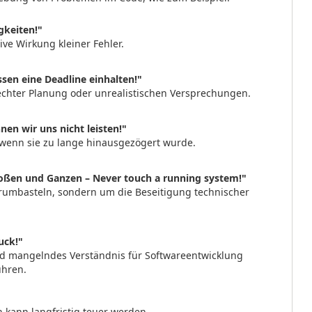
gkeiten!"
ive Wirkung kleiner Fehler.
ssen eine Deadline einhalten!"
hlechter Planung oder unrealistischen Versprechungen.
en wir uns nicht leisten!"
 wenn sie zu lange hinausgezögert wurde.
roßen und Ganzen – Never touch a running system!"
rumbasteln, sondern um die Beseitigung technischer
uck!"
d mangelndes Verständnis für Softwareentwicklung
ühren.
 kann langfristig teuer werden.