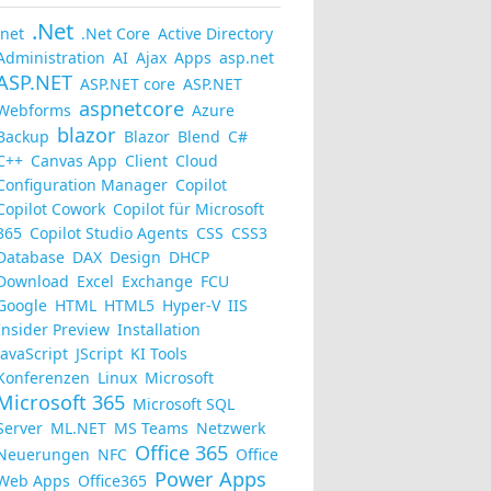
.Net
.net
.Net Core
Active Directory
Administration
AI
Ajax
Apps
asp.net
ASP.NET
ASP.NET core
ASP.NET
aspnetcore
Webforms
Azure
blazor
Backup
Blazor
Blend
C#
C++
Canvas App
Client
Cloud
Configuration Manager
Copilot
Copilot Cowork
Copilot für Microsoft
365
Copilot Studio Agents
CSS
CSS3
Database
DAX
Design
DHCP
Download
Excel
Exchange
FCU
Google
HTML
HTML5
Hyper-V
IIS
Insider Preview
Installation
JavaScript
JScript
KI Tools
Konferenzen
Linux
Microsoft
Microsoft 365
Microsoft SQL
Server
ML.NET
MS Teams
Netzwerk
Office 365
Neuerungen
NFC
Office
Power Apps
Web Apps
Office365