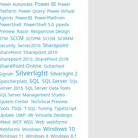
Power BI
Power Automate
Power
Platform
Power Query
Power Virtual
Agents
PowerBI
PowerPlatfrom
PowerShell
PowerShell 5.0
ppedv
Preview
Razor
Responsive Design
SCCM
RTM
SCDPM
SCOM
SCVMM
Sharepoint
Security
Server2016
SharePoint
Sharepoint 2010
Sharepoint 2013
SharePoint 2016
SharePoint Online
Sicherheit
Silverlight
Silverlight 2
Signalr
SQL
SQL Server
Speicherplatz
SQL
Server 2016
SQL Server Data Tools
SQL Server Management Studio
System Center
Technical Preview
Tools
TSQL
T-SQL
Tuning
TypeScript
Update
UWP
VB
Virtuelle Desktops
vNext
WCF
WDS
Web
webforms
Windows 10
Webforms
Windows
Windows 11
Windows 8
Windows 8.1