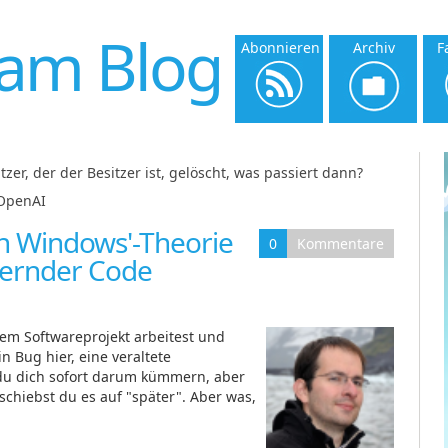
am Blog
Abonnieren
Archiv
F
er, der der Besitzer ist, gelöscht, was passiert dann?
|
eOpenAI
n Windows'-Theorie
0
Kommentare
ternder Code
em Softwareprojekt arbeitest und
in Bug hier, eine veraltete
t du dich sofort darum kümmern, aber
 schiebst du es auf "später". Aber was,