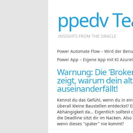
ppedv Te
INSIGHTS FROM THE ORACLE
Power Automate Flow – Wird der Benutz
Power App – Eigene App mit KI Azur
Warnung: Die 'Broke
zeigt, warum dein al
auseinanderfällt!
Kennst du das Gefühl, wenn du in ein
überall kleine Baustellen entdeckst? E
Abhängigkeit da... Eigentlich solltes
die Deadline sitzt dir im Nacken. Also
wenn dieses "später" nie kommt?