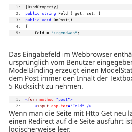
   1:  
[BindProperty]
   2:  
public
string
 Feld { get; set; }
   3:  
public
void
 OnPost()
   4:  
{
   5:  
    Feld = 
"irgendwas"
;
Das Eingabefeld im Webbrowser enthä
ursprünglich vom Benutzer eingegebe
ModelBinding erzeugt einen ModelStat
dem Post immer den Inhalt der Textbox 
5 Rücksicht zu nehmen.
   1:  
<
form
method
="post"
>
   2:  
<
input
asp-for
="Feld"
/>
Wenn man die Seite mit Http Get neu l
einen Redirect auf die Seite ausführt 
logischerweise leer.