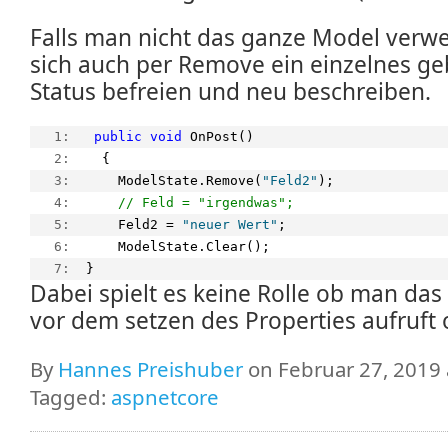
Falls man nicht das ganze Model verwe
sich auch per Remove ein einzelnes g
Status befreien und neu beschreiben.
   1:  
public
void
 OnPost()
   2:  
  {
   3:  
    ModelState.Remove(
"Feld2"
);
   4:  
// Feld = "irgendwas";
   5:  
    Feld2 = 
"neuer Wert"
;
   6:  
    ModelState.Clear();
   7:  
}
Dabei spielt es keine Rolle ob man da
vor dem setzen des Properties aufruft
By
Hannes Preishuber
on Februar 27, 2019 
Tagged:
aspnetcore