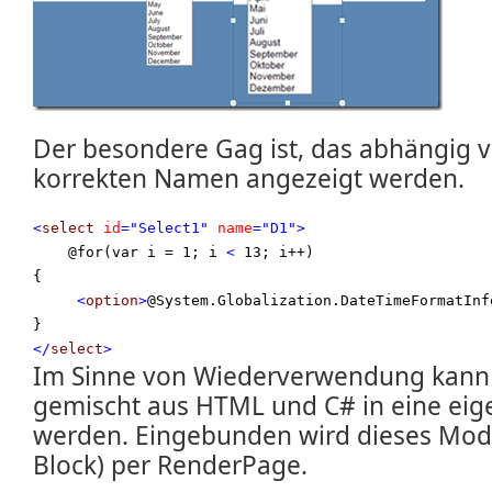
Der besondere Gag ist, das abhängig v
korrekten Namen angezeigt werden.
<
select
id
="Select1"
name
="D1"
>
    @for(var i = 1; i 
<
 13; i++) 

{ 

<
option
>
@System.Globalization.DateTimeFormatInf
</
select
>
Im Sinne von Wiederverwendung kann 
gemischt aus HTML und C# in eine eig
werden. Eingebunden wird dieses Mod
Block) per RenderPage.