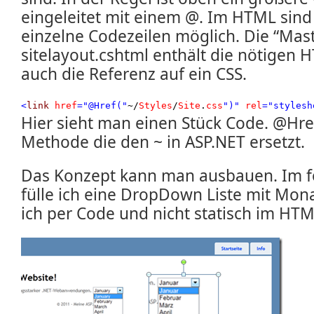
eingeleitet mit einem @. Im HTML sind
einzelne Codezeilen möglich. Die “Mast
sitelayout.cshtml enthält die nötigen
auch die Referenz auf ein CSS.
<
link
href
="@Href("
~/
Styles
/
Site
.
css
")"
rel
="stylesh
Hier sieht man einen Stück Code. @Href
Methode die den ~ in ASP.NET ersetzt.
Das Konzept kann man ausbauen. Im f
fülle ich eine DropDown Liste mit Mo
ich per Code und nicht statisch im HTM