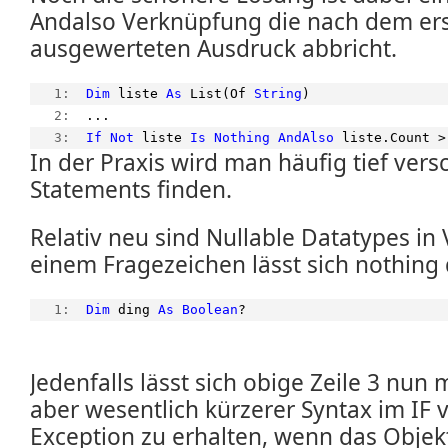
Andalso Verknüpfung die nach dem ers
ausgewerteten Ausdruck abbricht.
   1:  
Dim
 liste 
As
 List(Of 
String
)
   2:  
...
   3:  
If
Not
 liste 
Is
Nothing
AndAlso
 liste.Count >
In der Praxis wird man häufig tief vers
Statements finden.
Relativ neu sind Nullable Datatypes in
einem Fragezeichen lässt sich nothing 
   1:  
Dim
 ding 
As
Boolean
?
Jedenfalls lässt sich obige Zeile 3 nun 
aber wesentlich kürzerer Syntax im IF
Exception zu erhalten, wenn das Objekt