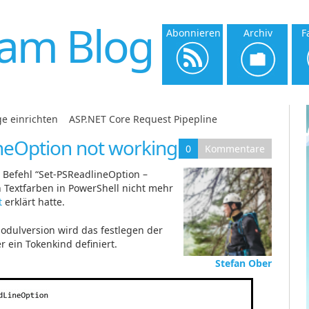
am Blog
Abonnieren
Archiv
F
e einrichten
|
ASP.NET Core Request Pipepline
neOption not working
0
Kommentare
 Befehl “Set-PSReadlineOption –
 Textfarben in PowerShell nicht mehr
t
erklärt hatte.
dulversion wird das festlegen der
r ein Tokenkind definiert.
Stefan Ober