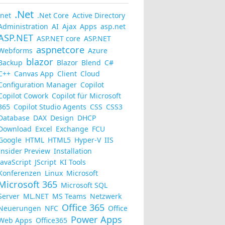
.Net
.net
.Net Core
Active Directory
Administration
AI
Ajax
Apps
asp.net
ASP.NET
ASP.NET core
ASP.NET
aspnetcore
Webforms
Azure
blazor
Backup
Blazor
Blend
C#
C++
Canvas App
Client
Cloud
Configuration Manager
Copilot
Copilot Cowork
Copilot für Microsoft
365
Copilot Studio Agents
CSS
CSS3
Database
DAX
Design
DHCP
Download
Excel
Exchange
FCU
Google
HTML
HTML5
Hyper-V
IIS
Insider Preview
Installation
JavaScript
JScript
KI Tools
Konferenzen
Linux
Microsoft
Microsoft 365
Microsoft SQL
Server
ML.NET
MS Teams
Netzwerk
Office 365
Neuerungen
NFC
Office
Power Apps
Web Apps
Office365