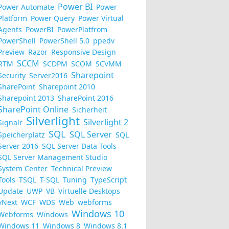
Power BI
Power Automate
Power
Platform
Power Query
Power Virtual
Agents
PowerBI
PowerPlatfrom
PowerShell
PowerShell 5.0
ppedv
Preview
Razor
Responsive Design
SCCM
RTM
SCDPM
SCOM
SCVMM
Sharepoint
Security
Server2016
SharePoint
Sharepoint 2010
Sharepoint 2013
SharePoint 2016
SharePoint Online
Sicherheit
Silverlight
Silverlight 2
Signalr
SQL
SQL Server
Speicherplatz
SQL
Server 2016
SQL Server Data Tools
SQL Server Management Studio
System Center
Technical Preview
Tools
TSQL
T-SQL
Tuning
TypeScript
Update
UWP
VB
Virtuelle Desktops
vNext
WCF
WDS
Web
webforms
Windows 10
Webforms
Windows
Windows 11
Windows 8
Windows 8.1