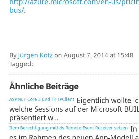
http://azure.microsoft.com/en-us/pricin
bus/
.
By
Jürgen Kotz
on August 7, 2014 at 15:48
Tagged:
Ähnliche Beiträge
Eigentlich wollte i
ASP.NET Core 3 und HTTPClient
welche Sessions auf der Microsoft BU
präsentiert w...
In
Item Berechtigung mittels Remote Event Receiver setzen
es im Rahmen des neuen App-Modell a