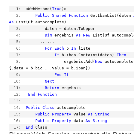
   1:  
<WebMethod(
True
)>
   2:  
Public
Shared
Function
 GetIbanList(daten 
As
 List(Of autocomplete)
   3:  
        daten = daten.ToUpper
   4:  
Dim
 ergebnis 
As
New
 List(Of autocompl
   5:  
      ......
   6:  
For
Each
 b 
In
 liste
   7:  
If
 b.iban.Contains(daten) 
Then
   8:  
                ergebnis.Add(
New
 autocomplete
{.data = b.bic , .value = b.iban})
   9:  
End
If
  10:  
Next
  11:  
Return
 ergebnis
  12:  
End
Function
  13:  
  14:  
Public
Class
 autocomplete
  15:  
Public
Property
 value 
As
String
  16:  
Public
Property
 data 
As
String
  17:  
End
 Class