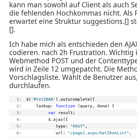
kann man sowohl auf Client als auch Se
die fehlenden Hochkommas nicht. Als 
erwartet eine Struktur suggestions.[] 
[].
Ich habe mich als entschieden den AJAX
codieren. nach 2h Frustration. Wichtig i
Webmethod POST und der Contenttype
wird in Zeile 12 umgepatcht. Die Metho
Vorschlagsliste. Wählt de Benutzer aus
durchlaufen.
   1:  
$(
'#txtIBAN'
).autocomplete({
   2:  
    lookup: 
function
 (query, done) {
   3:  
var
 result;
   4:  
         $.ajax({
   5:  
            type: 
"POST"
,
   6:  
            url: 
"/page1.aspx/GetIbanList"
,