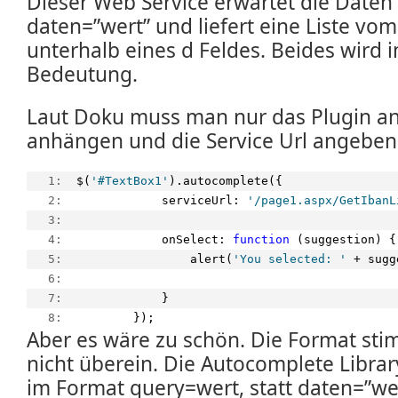
Dieser Web Service erwartet die Daten
daten=”wert” und liefert eine Liste v
unterhalb eines d Feldes. Beides wird 
Bedeutung.
Laut Doku muss man nur das Plugin an
anhängen und die Service Url angeben
   1:  
$(
'#TextBox1'
).autocomplete({
   2:  
            serviceUrl: 
'/page1.aspx/GetIbanL
   3:  
   4:  
            onSelect: 
function
 (suggestion) {
   5:  
                alert(
'You selected: '
 + sugg
   6:  
   7:  
            }
   8:  
        });
Aber es wäre zu schön. Die Format sti
nicht überein. Die Autocomplete Libra
im Format query=wert, statt daten=”w