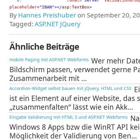
   6:  
runat
="server"
ValidationGrou
placeholder
="IBAN"
></
asp:TextBox
>
By
Hannes Preishuber
on September 20, 20
Tagged:
ASP.NET JQuery
Ähnliche Beiträge
Wer mehr Date
mobile Paging mit ASP.NET Webforms
Bildschirm passen, verwendet gerne Pa
Zusammenarbeit mit ...
E
Accordion-Widget selbst bauen mit jQuery, HTML und CSS
ist ein Element auf einer Website, das 
„zusammenfalten“ lässt wie ein Akk...
Na
Eingabe Validierung mit HTML 5 und ASP.NET Webforms
Windows 8 Apps bzw die WinRT API kei
Möglichkeit der Validierung von Ben...