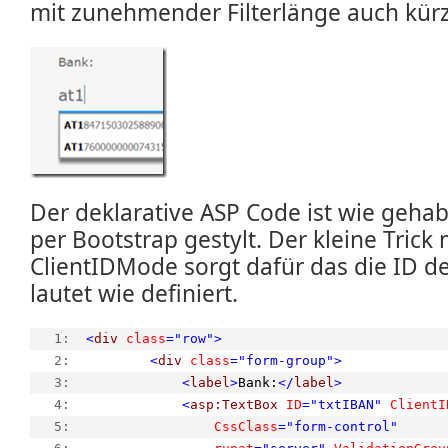
mit zunehmender Filterlänge auch kürz
Der deklarative ASP Code ist wie gehab
per Bootstrap gestylt. Der kleine Trick
ClientIDMode sorgt dafür das die ID d
lautet wie definiert.
   1:  
<
div
class
="row"
>
   2:  
<
div
class
="form-group"
>
   3:  
<
label
>
Bank:
</
label
>
   4:  
<
asp:TextBox
ID
="txtIBAN"
ClientI
   5:  
CssClass
="form-control"