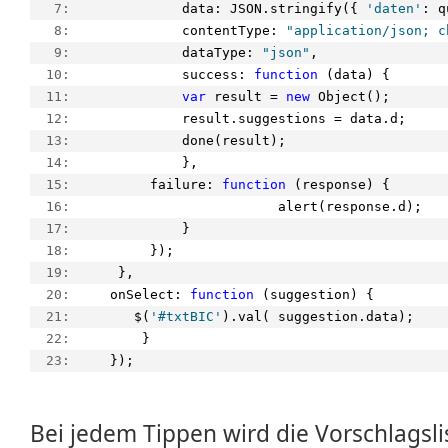
   7:  
            data: JSON.stringify({ 
'daten'
: q
   8:  
            contentType: 
"application/json; c
   9:  
            dataType: 
"json"
,
  10:  
            success: 
function
 (data) {
  11:  
var
 result = 
new
 Object();
  12:  
            result.suggestions = data.d;
  13:  
            done(result);
  14:  
            },
  15:  
        failure: 
function
 (response) {
  16:  
                        alert(response.d);
  17:  
            }
  18:  
        });
  19:  
    },
  20:  
   onSelect: 
function
 (suggestion) {
  21:  
      $(
'#txtBIC'
).val( suggestion.data);
  22:  
       }
  23:  
   });
Bei jedem Tippen wird die Vorschlagsli