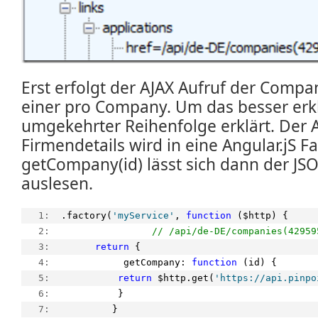
Erst erfolgt der AJAX Aufruf der Compa
einer pro Company. Um das besser erk
umgekehrter Reihenfolge erklärt. Der A
Firmendetails wird in eine Angular.jS F
getCompany(id) lässt sich dann der JS
auslesen.
   1:  
.factory(
'myService'
, 
function
 ($http) {
   2:  
// /api/de-DE/companies(42959
   3:  
return
 {
   4:  
           getCompany: 
function
 (id) {
   5:  
return
 $http.get(
'https://api.pinpo
   6:  
          }
   7:  
         }