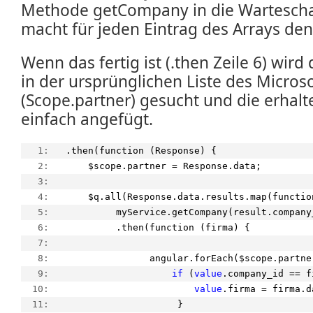
Methode getCompany in die Wartescha
macht für jeden Eintrag des Arrays den
Wenn das fertig ist (.then Zeile 6) wir
in der ursprünglichen Liste des Microso
(Scope.partner) gesucht und die erhalt
einfach angefügt.
   1:  
 .then(function (Response) {
   2:  
     $scope.partner = Response.data;
   3:  
   4:  
     $q.all(Response.data.results.map(functio
   5:  
          myService.getCompany(result.company
   6:  
          .then(function (firma) {
   7:  
   8:  
                angular.forEach($scope.partne
   9:  
if
 (
value
.company_id == f
  10:  
value
.firma = firma.d
  11:  
                     }