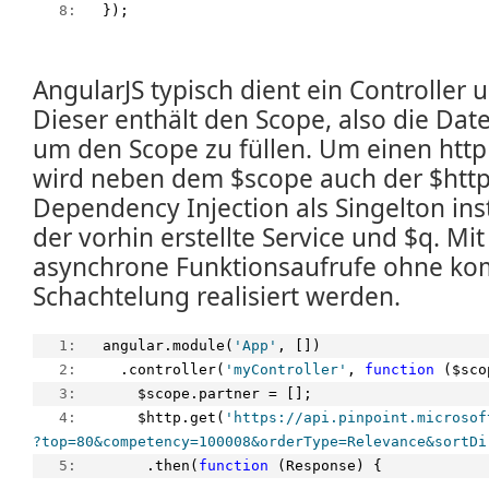
   8:  
 });
AngularJS typisch dient ein Controller
Dieser enthält den Scope, also die Dat
um den Scope zu füllen. Um einen http
wird neben dem $scope auch der $http
Dependency Injection als Singelton ins
der vorhin erstellte Service und $q. Mi
asynchrone Funktionsaufrufe ohne ko
Schachtelung realisiert werden.
   1:  
 angular.module(
'App'
, [])
   2:  
   .controller(
'myController'
, 
function
 ($sco
   3:  
     $scope.partner = [];
   4:  
     $http.get(
'https://api.pinpoint.microsof
?top=80&competency=100008&orderType=Relevance&sortDi
   5:  
      .then(
function
 (Response) {