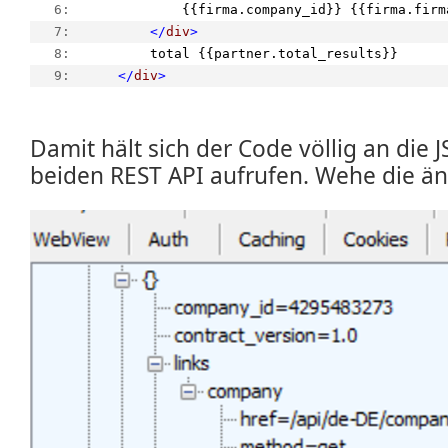
   6:  
            {{firma.company_id}} {{firma.firm
   7:  
</
div
>
   8:  
        total {{partner.total_results}}
   9:  
</
div
>
Damit hält sich der Code völlig an die 
beiden REST API aufrufen. Wehe die än