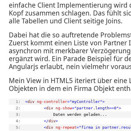
einfache Client Implementierung wird
Kopf zusammen schlagen. Das fühlt sich
alle Tabellen und Client seitige Joins.
Dabei hat die so auftretende Problemst
Zuerst kommt einen Liste von Partner I
asynchron mit merkbarer Verzögerung
ergänzt wird. Ein Parade Beispiel für
Angularjs erlaubt, nein vielmehr voraus
Mein View in HTML5 iteriert über eine 
Objekten in dem ein Firma Objekt entha
   1:  
<
div
ng-controller
="myController"
>
   2:  
<
div
ng-show
="partner.length==0"
>
   3:  
            Daten werden geladen...
   4:  
</
div
>
   5:  
<
div
ng-repeat
="firma in partner.resu