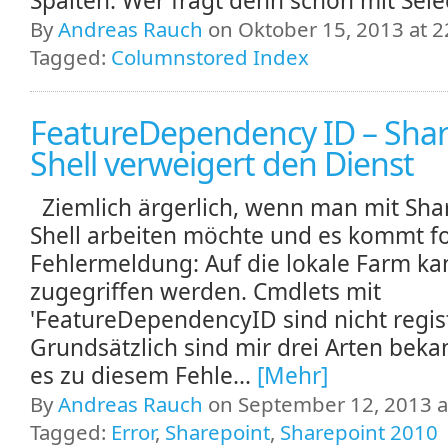
Spalten. Wer frägt denn schon mit Selec
By
Andreas Rauch
on Oktober 15, 2013 at 2
Tagged:
Columnstored Index
FeatureDependency ID – Shar
Shell verweigert den Dienst
Ziemlich ärgerlich, wenn man mit Sha
Shell arbeiten möchte und es kommt f
Fehlermeldung: Auf die lokale Farm ka
zugegriffen werden. Cmdlets mit
'FeatureDependencyID sind nicht regis
Grundsätzlich sind mir drei Arten beka
es zu diesem Fehle...
[Mehr]
By
Andreas Rauch
on September 12, 2013 a
Tagged:
Error
,
Sharepoint
,
Sharepoint 2010