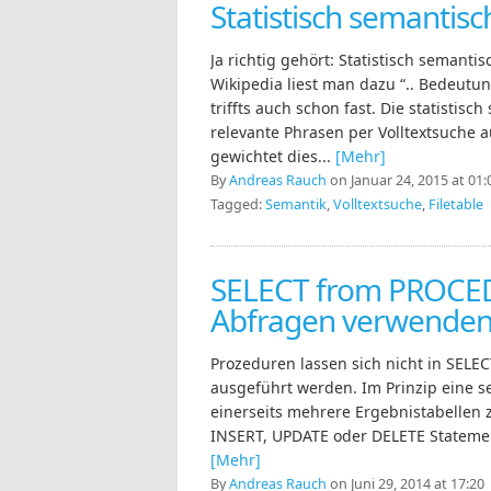
Statistisch semantis
Ja richtig gehört: Statistisch semanti
Wikipedia liest man dazu “.. Bedeutu
triffts auch schon fast. Die statistis
relevante Phrasen per Volltextsuche a
gewichtet dies...
[Mehr]
By
Andreas Rauch
on Januar 24, 2015 at 01:
Tagged:
Semantik
,
Volltextsuche
,
Filetable
SELECT from PROCED
Abfragen verwende
Prozeduren lassen sich nicht in SEL
ausgeführt werden. Im Prinzip eine s
einerseits mehrere Ergebnistabellen
INSERT, UPDATE oder DELETE Stateme
[Mehr]
By
Andreas Rauch
on Juni 29, 2014 at 17:20