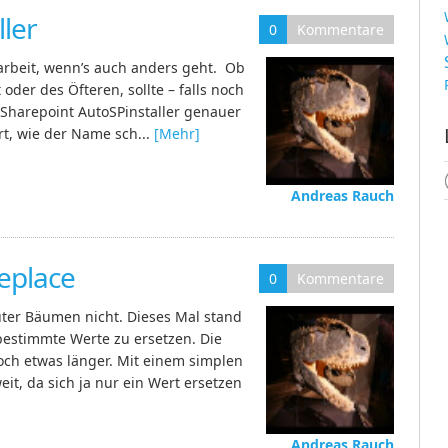
ller
0
Kommentare
arbeit, wenn’s auch anders geht. Ob
oder des Öfteren, sollte – falls noch
 Sharepoint AutoSPinstaller genauer
rt, wie der Name sch...
[Mehr]
Andreas Rauch
eplace
0
Kommentare
uter Bäumen nicht. Dieses Mal stand
 bestimmte Werte zu ersetzen. Die
och etwas länger. Mit einem simplen
t, da sich ja nur ein Wert ersetzen
Andreas Rauch