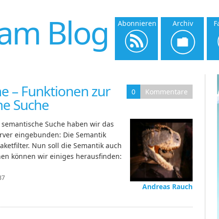
am Blog
Abonnieren
Archiv
F
e – Funktionen zur
0
Kommentare
che Suche
h semantische Suche haben wir das
rver eingebunden: Die Semantik
ketfilter. Nun soll die Semantik auch
onen können wir einiges herausfinden:
37
Andreas Rauch