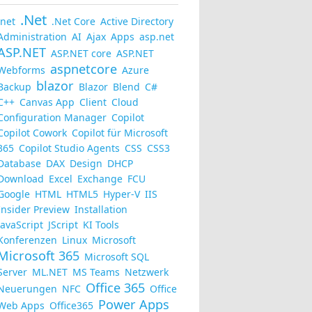
.Net
.net
.Net Core
Active Directory
Administration
AI
Ajax
Apps
asp.net
ASP.NET
ASP.NET core
ASP.NET
aspnetcore
Webforms
Azure
blazor
Backup
Blazor
Blend
C#
C++
Canvas App
Client
Cloud
Configuration Manager
Copilot
Copilot Cowork
Copilot für Microsoft
365
Copilot Studio Agents
CSS
CSS3
Database
DAX
Design
DHCP
Download
Excel
Exchange
FCU
Google
HTML
HTML5
Hyper-V
IIS
Insider Preview
Installation
JavaScript
JScript
KI Tools
Konferenzen
Linux
Microsoft
Microsoft 365
Microsoft SQL
Server
ML.NET
MS Teams
Netzwerk
Office 365
Neuerungen
NFC
Office
Power Apps
Web Apps
Office365