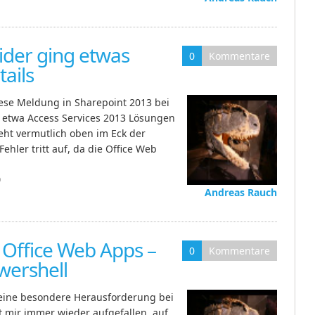
ider ging etwas
0
Kommentare
tails
ese Meldung in Sharepoint 2013 bei
etwa Access Services 2013 Lösungen
eht vermutlich oben im Eck der
hler tritt auf, da die Office Web
0
Andreas Rauch
 Office Web Apps –
0
Kommentare
wershell
 keine besondere Herausforderung bei
ist mir immer wieder aufgefallen, auf