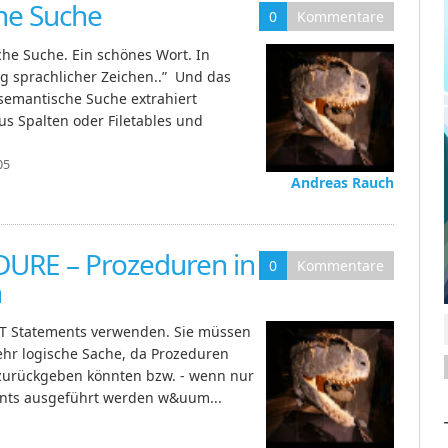
che Suche
0
Kommentare
sche Suche. Ein schönes Wort. In
ng sprachlicher Zeichen..” Und das
ch semantische Suche extrahiert
us Spalten oder Filetables und
05
Andreas Rauch
URE – Prozeduren in
0
Kommentare
n
ECT Statements verwenden. Sie müssen
ehr logische Sache, da Prozeduren
 zurückgeben könnten bzw. - wenn nur
nts ausgeführt werden w&uum...