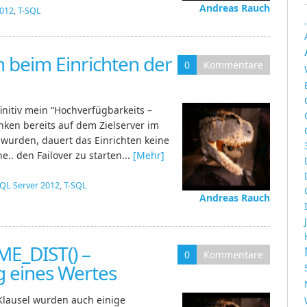
Andreas Rauch
2012
,
T-SQL
 beim Einrichten der
0
Kommentare
initiv mein “Hochverfügbarkeits –
nken bereits auf dem Zielserver im
wurden, dauert das Einrichten keine
.. den Failover zu starten...
[Mehr]
QL Server 2012
,
T-SQL
Andreas Rauch
ME_DIST() –
0
Kommentare
g eines Wertes
lausel wurden auch einige