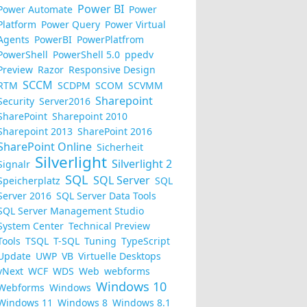
Power BI
Power Automate
Power
Platform
Power Query
Power Virtual
Agents
PowerBI
PowerPlatfrom
PowerShell
PowerShell 5.0
ppedv
Preview
Razor
Responsive Design
SCCM
RTM
SCDPM
SCOM
SCVMM
Sharepoint
Security
Server2016
SharePoint
Sharepoint 2010
Sharepoint 2013
SharePoint 2016
SharePoint Online
Sicherheit
Silverlight
Silverlight 2
Signalr
SQL
SQL Server
Speicherplatz
SQL
Server 2016
SQL Server Data Tools
SQL Server Management Studio
System Center
Technical Preview
Tools
TSQL
T-SQL
Tuning
TypeScript
Update
UWP
VB
Virtuelle Desktops
vNext
WCF
WDS
Web
webforms
Windows 10
Webforms
Windows
Windows 11
Windows 8
Windows 8.1