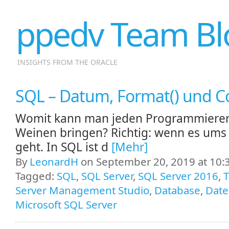
ppedv Team Bl
INSIGHTS FROM THE ORACLE
SQL – Datum, Format() und Co
Womit kann man jeden Programmiere
Weinen bringen? Richtig: wenn es um
geht. In SQL ist d
[Mehr]
By
LeonardH
on September 20, 2019 at 10:
Tagged:
SQL
,
SQL Server
,
SQL Server 2016
,
T
Server Management Studio
,
Database
,
Dat
Microsoft SQL Server